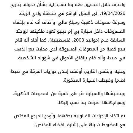
واعترف خلال التحقيق معه بما نسب إليه بشأن دخوله، بتاريخ
19/04/2026، إلى المنزل الواقع في منطقة وادي الزينة،
وسرقة مصوغات ذهبية ومبلغ مالي. وأضاف أنه قام بإخفاء
المسروقات داخل سيارة بي إم دبليو تعود ملكيتها لزوجته
السابقة ط.م (مواليد 2003، فلسطينية). كما أفاد أنه قام
ببيع كمية من المصوغات المسروقة لدى محلات بيع الذهب
في صيدا، وأنه قام بإنفاق الأموال في شؤونه الشخصية.
وعليه، وبنفس التاريخ، أوقفت إحدى دوريات الفرقة في صيدا،
(ط.م) وضبطت السيارة المذكورة.
وبتفتيشها والسيارة عثر على كمية من المصوغات الذهبية.
وبمواجهتها اعترفت بما نسب إليها.
تم اتخاذ الإجراءات القانونية بحقهما، وأودع المرجع المختص
مع المضبوطات بناءً على إشارة القضاء المختص”.