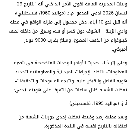
وبينت المديرية العامة لقوى الأمن الداخلي أنه “بتاريخ 29
نيسان 2026 ادعى المدعو: م.د (مواليد 1960، فلسطيني)،
أنه قبل نحو 10 أيام، دخل مجهول إلى منزله الواقع في محلة
وادي الزينة – الشوف دون كسر أو فك، وسرق من داخله نصف
كيلوغرام من الذهب المصوغ، ومبلغ يقارب 9000 دولار
أميركي.
وعلى إثر ذلك، صدرت الأوامر للوحدات المتخصصة في شعبة
المعلومات، باتخاذ الإجراءات الميدانية والمعلوماتية لتحديد
هوية الفاعل والقبض عليه. ونتيجة المسوحات والتحقيقات،
تمكنت الشعبة خلال ساعات من التعرف على هويته. يُدعى:
أ. ز. (مواليد 1995، فلسطيني)
وبعد عملية رصد وضبط، تمكنت إحدى دوريات الشعبة من
اعتقاله بالتاريخ نفسه في البلدة المذكورة.