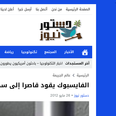
.
الصفحة الرئيسية
من نحن
أتصل بنا
أرسل خبرا
أعلن لدينا
الأخبار
المجتمع
تكنولوجيا
رياضة
أخر المستجدات
اخبار التكنولوجيا – باحثون أمريكيون يطورون ر
Stop
الرئيسية
عالم الجريمة
الفايسبوك يقود قاصرا إلى سج
Previous
Next
دستور نيوز
26 مايو 2012