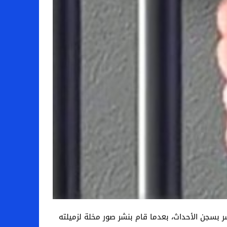
سة عشر بسجن الأحداث، بعدما قام بنشر صور مخلة لزميلته