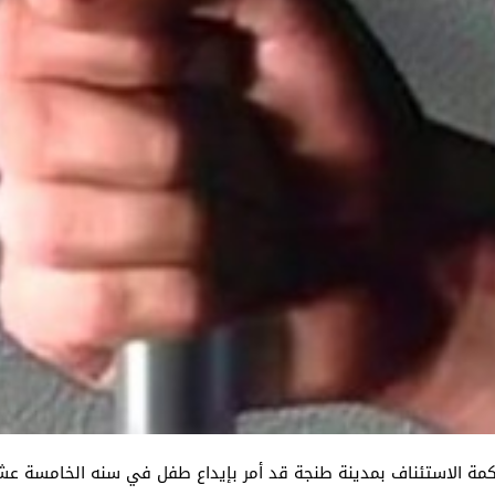
ام للملك لدى محكمة الاستئناف بمدينة طنجة قد أمر بإيداع طفل في سنه الخام