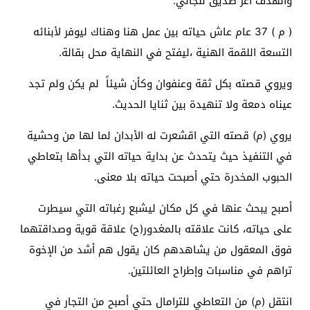
والهدف أعز صديق للجاني.
( م ) 37 عام عاش حياته بين عمل هنا وهناك ليوفر لأبنائه
التسعة اللقمة الهنية ،ليفتح في النهاية محل بقالة.
ويروي قصته بكل ثقة وعنفوان وكأن شيئاً لم يكن ولم تجد
عيناه دمعة ولا تنهيدة بين ثنايا الحديث.
يروي (م) قصته التي اقشعرت له الأبدان لما لها من وحشية
في التنفيذ حيث يتحدث عن بداية حياته التي بدأها بتعاطي
الحبوب المخدرة حتي أصبحت حياته بلا معنى.
أصبح يبحث عنها في كل مكان ليشبع رغباته التي سيطرت
على حياته، كانت علاقته بالمغدور(ح) علاقة قوية وصداقتهما
فوق المعقول من يشاهدهم كان يقول هم أشد من الإخوة
تراهم في مناسبات وإطراح العائلتين.
انتقل (م) من التعاطي للترامال حتي أصبح من التجار في