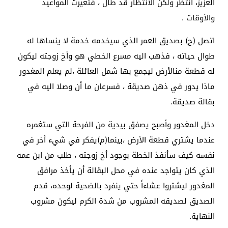
العزيز، انتظر ولكن الانتظار قد طال ، فتغيرت المواعيد
والأوقات .
اتصل (ح) بصديق العمر الذي سيخدمه خدمة لا ينساها له
طوال حياته ، فذهب اليه مسرع الخطي هو وأخ زوجته ليكون
له قطعة منالأرض ليجمع بها شمل العائلة ،لم يعلم المغدور
ماذا يدور في ذهن صديقة ، فسرعان ما أن وصلا اليه في
بقالة صديقة.
دخل المغدور وأصبح يصفق بيدية من الفرحة التي ستغمره
عندما يشتري قطعة الأرض ،بينما(م)يفكر في شيء أخر في
نفسه كيف سأنفذ الخطة بوجود أخ زوجته ، طلب من ابن عمه
الذي كان يتواجد عنده في محل البقالة أن يأخذ مرافق
المغدور ليشتروا عشاءاً حتي ينفرد بالضحية لوحده، قدم
الصديق لصديقه المشروب من شدة الكرم ليكون مشروب
النهاية.