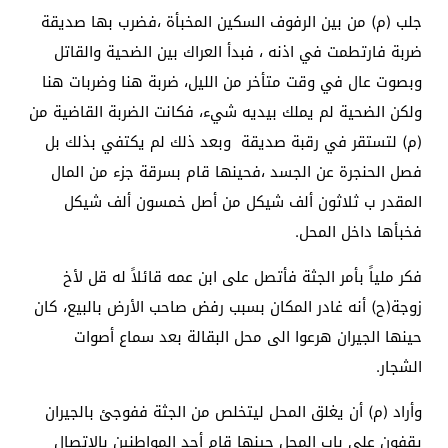
جلب (م) من بين الرفوف السكين المخبأة ،فضرب بها صديقة
ضربة فارتطمت في اذنه ، فبدأ العراك بين الضحية والقاتل
وبصوت عال في وقت متأخر من الليل، ضربة هنا وضربات هنا
ولكن الضحية لم يملك بيديه شيء، فكانت الضربة القاضية من
(م) لتستقر في رقبة صديقة وبعد ذلك لم يكتفي بذلك بل
فصل الحنجرة عن الجسد ،فحينها قام بسرقة جزء من المال
المقدر ب ثلاثون ألف شيكل من أصل خمسون ألف شيكل
فخبأها داخل المحل.
فكر ملياً بأمر الجثة فأتصل على ابن عمه قائلاً له قل لأخ
زوجة(ح) أنه غادر المكان بسبب رفض صاحب الأرض بالبيع، كان
حينها الجيران هرعوا الى محل البقالة بعد سماع أصوات
الشجار.
وأراد (م) أن يغلق المحل ليتخلص من الجثة ففوجئ بالجيران
يقفون على باب المحل حينها قام أحد المواطنين بالاتصال