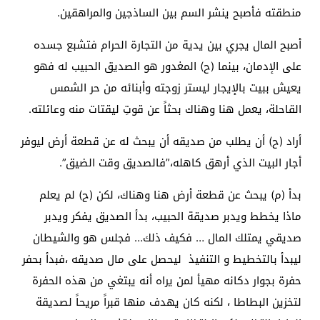
منطقته فأصبح ينشر السم بين الساذجين والمراهقين.
أصبح المال يجري بين يدية من التجارة الحرام فتشبع جسده
على الإدمان، بينما (ح) المغدور هو الصديق الحبيب له فهو
يعيش ببيت بالإيجار ليستر زوجته وأبنائه من حر الشمس
القاحلة، يعمل هنا وهناك بحثاً عن قوتِ ليقتات منه وعائلته.
أراد (ح) أن يطلب من صديقه أن يبحث له عن قطعة أرض ليوفر
أجار البيت الذي أرهق كاهله،”فالصديق وقت الضيق”.
بدأ (م) يبحث عن قطعة أرض هنا وهناك، لكن (ح) لم يعلم
ماذا يخطط ويدبر صديقة الحبيب، بدأ الصديق يفكر ويدبر
صديقي يمتلك المال … فكيف ذلك… فجلس هو والشيطان
ليبدأ بالتخطيط و التنفيذ ليحصل على مال صديقه ،فبدأ بحفر
حفرة بجوار دكانه مهيأ لمن يراه أنه يبتغي من هذه الحفرة
لتخزين البطاطا ، لكنه كان يهدف منها قبراً مريحاً لصديقة