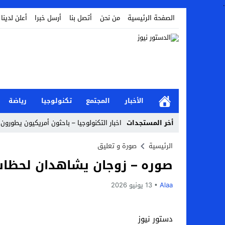
.
الصفحة الرئيسية
من نحن
أتصل بنا
أرسل خبرا
أعلن لدينا
الأخبار
المجتمع
تكنولوجيا
رياضة
أخر المستجدات
اخبار التكنولوجيا – باحثون أمريكيون يطورون ر
Stop
الرئيسية
صورة و تعليق
صوره – زوجان يشاهدان لحظات
Previous
Next
Alaa
13 يونيو 2026
دستور نيوز