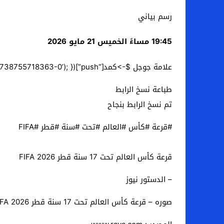
رسم بياني
19:45 مساءً الخميس 21 مايو 2026
علامة جوجل $->كمد[“push”](function() { google$tag->display(‘div-gpt-ad-1738755718363-0’); });
طباعة نسخ الرابط
تم نسخ الرابط بنجاح
#قرعة #كأس #العالم #تحت #سنة #قطر #FIFA
قرعة كأس العالم تحت 17 سنة قطر 2026 FIFA
– الدستور نيوز
صوره – قرعة كأس العالم تحت 17 سنة قطر 2026 FIFA