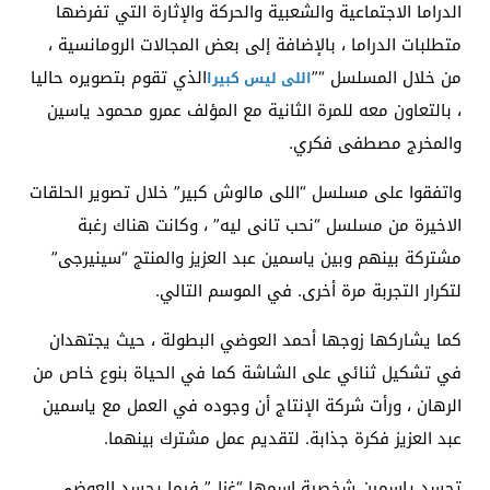
الدراما الاجتماعية والشعبية والحركة والإثارة التي تفرضها
متطلبات الدراما ، بالإضافة إلى بعض المجالات الرومانسية ،
من خلال المسلسل “”
الذي تقوم بتصويره حاليا
اللى ليس كبيرا
، بالتعاون معه للمرة الثانية مع المؤلف عمرو محمود ياسين
والمخرج مصطفى فكري.
واتفقوا على مسلسل “اللى مالوش كبير” خلال تصوير الحلقات
الاخيرة من مسلسل “نحب تانى ليه” ، وكانت هناك رغبة
مشتركة بينهم وبين ياسمين عبد العزيز والمنتج “سينيرجى”
لتكرار التجربة مرة أخرى. في الموسم التالي.
كما يشاركها زوجها أحمد العوضي البطولة ، حيث يجتهدان
في تشكيل ثنائي على الشاشة كما في الحياة بنوع خاص من
الرهان ، ورأت شركة الإنتاج أن وجوده في العمل مع ياسمين
عبد العزيز فكرة جذابة. لتقديم عمل مشترك بينهما.
تجسد ياسمين شخصية اسمها “غزل” فيما يجسد العوضي