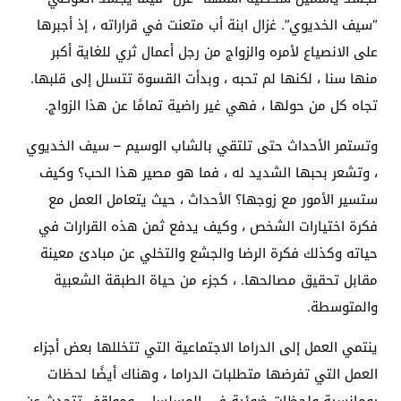
“سيف الخديوي”. غزال ابنة أب متعنت في قراراته ، إذ أجبرها
على الانصياع لأمره والزواج من رجل أعمال ثري للغاية أكبر
منها سنا ، لكنها لم تحبه ، وبدأت القسوة تتسلل إلى قلبها.
تجاه كل من حولها ، فهي غير راضية تمامًا عن هذا الزواج.
وتستمر الأحداث حتى تلتقي بالشاب الوسيم – سيف الخديوي
، وتشعر بحبها الشديد له ، فما هو مصير هذا الحب؟ وكيف
ستسير الأمور مع زوجها؟ الأحداث ، حيث يتعامل العمل مع
فكرة اختيارات الشخص ، وكيف يدفع ثمن هذه القرارات في
حياته وكذلك فكرة الرضا والجشع والتخلي عن مبادئ معينة
مقابل تحقيق مصالحها. ، كجزء من حياة الطبقة الشعبية
والمتوسطة.
ينتمي العمل إلى الدراما الاجتماعية التي تتخللها بعض أجزاء
العمل التي تفرضها متطلبات الدراما ، وهناك أيضًا لحظات
رومانسية ولحظات ضوئية في المسلسل ، ومواقف تتحدث عن