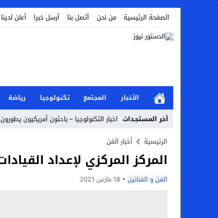
.
الصفحة الرئيسية
من نحن
أتصل بنا
أرسل خبرا
أعلن لدينا
الأخبار
المجتمع
تكنولوجيا
رياضة
أخر المستجدات
اخبار التكنولوجيا – باحثون أمريكيون يطورون 
أخبار الفن – ب الفن – إسعاد يونس: عادل إ
الرئيسية
أخبار الفن
المركز المركزي لإعداد القيادات
اراء و اقلام الدستور – بعد ست سنوات من انف
مال و اعمال – تراجع السندات الخليجية والم
الفن و الفنانين
18 مارس 2021
اخبار العرب – الكويت: وفاة عامل نتيجة عد
عالم الجريمة – بالصور: إسبانيا تلغي حالة ال