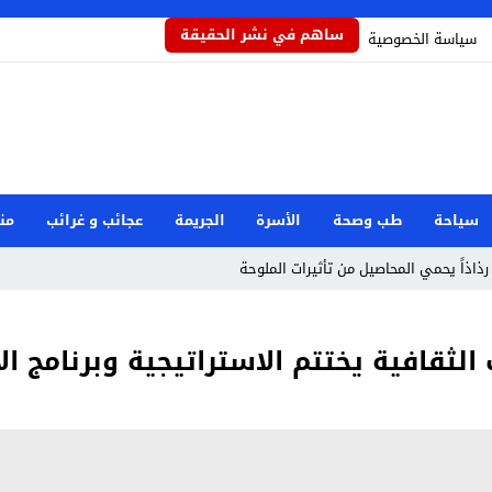
ساهم في نشر الحقيقة
سياسة الخصوصية
سياحة
طب وصحة
الأسرة
الجريمة
عجائب و غرائب
من
رذاذاً يحمي المحاصيل من تأثيرات الملوحة
مام رفض دور البطولة في بكيزة وزغلول
 الثقافية يختتم الاستراتيجية وبرنامج ا
جار مرفأ بيروت: هل العدالة قريبة؟
صرية بعد حادثة دمياط
وان إيراني استهدف شركة صينية
طوارئ الوطنية