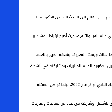
حتى 19 يوليو/تموز، تتجه أنظار عشاق كرة القدم حول العالم إلى الحدث الرياضي الأكبر، فيما
صيات بارزة في عالم الفن والترفيه، حيث أصبح ارتباط المشاهير
ا سانت ويست، المعروف بشغفه الكبير باللعبة.
الكوميدي ويل فيريل، وهو أحد مالكي نادي لوس أنجلوس الأمريكي منذ عام 2016. ويعرف فيريل بحضوره الدائم للمباريات ومشاركته في أنشطة
وفي إنجلترا، برز اسم الممثل مايكل بي جوردان كأحد المستثمرين في نادي بورنموث الإنجليزي، بعد انضمامه إلى مجموعة ملاك النادي أواخر عام 2022، بينما تواصل الممثلة
ي ناشفيل، وشاركت في عدد من فعاليات ومباريات