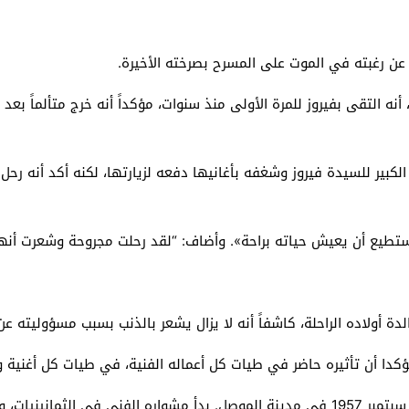
ن رغبته في الموت على المسرح بصرخته الأخيرة.
التقى بفيروز للمرة الأولى منذ سنوات، مؤكداً أنه خرج متألماً بعد ه
ر في حوار مع بودكاست EP Talks إن حبه الكبير للسيدة فيروز وشغفه بأغانيها دفعه لزيارتها، 
 يستطيع أن يعيش حياته براحة». وأضاف: “لقد رحلت مجروحة وشعرت أنه
 أولاده الراحلة، كاشفاً أنه لا يزال يشعر بالذنب بسبب مسؤوليته عن
ؤكدا أن تأثيره حاضر في طيات كل أعماله الفنية، في طيات كل أغنية و
يُذكر أن «قيصر الأغنية العربية» كما يُلقب، ولد في 12 سبتمبر 1957 في مدينة الموصل. بدأ م