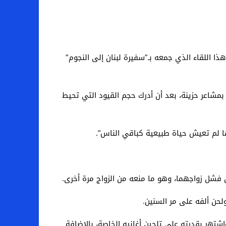
ذا اللقاء الذي جمعه بـ”سفيرة لبنان إلى النجوم”
لكنه أكد أنه رحل بمشاعر حزينة، بعد أن أدرك حجم القيود التي تحيط
ا لم تعيش حياة طبيعية كباقي الناس”.
 فشل زواجهما، وهو ما منعه من الزواج مرة أخرى.
لحن ألفه على مر السنين.
شواره الفني في الثمانينيات، واشتهر بقدرته على تلحين أغانيه الخاصة، بالإضافة