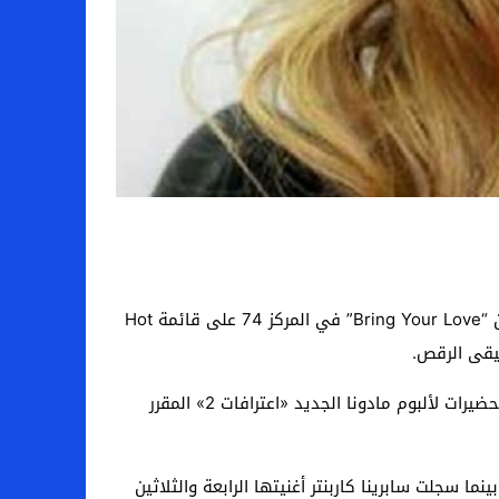
واصلت النجمة العالمية مادونا تعزيز حضورها على قوائم بيلبورد، بعد أن دخل تعاونها الجديد مع النجمة سابرينا كاربنتر بعنوان “Bring Your Love” في المركز 74 على قائمة Hot
وحققت الأغنية 4.1 مليون استماع و6.6 مليون ظهور إذاعي، إضافة إلى بيع 3000 نسخة خلال أسبوعها الأول، بالتزامن مع التحضيرات لألبوم مادونا الجديد «اعترافات 2» المقرر
شرة الأكثر تسجيلاً في القائمة، بينما سجلت سابرينا كاربنتر أغنيتها الرابعة والثلاثين