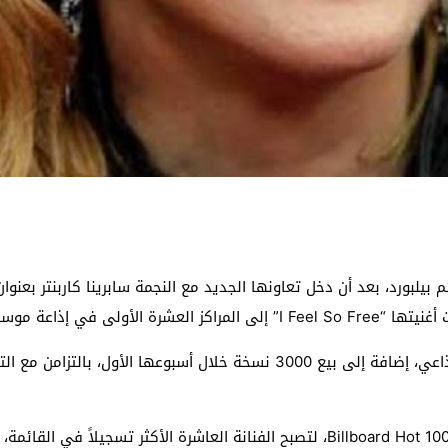
وبذلك رفعت مادونا رصيدها إلى 59 أغنية في قائمة Billboard Hot 100، لتصبح الفنانة العا