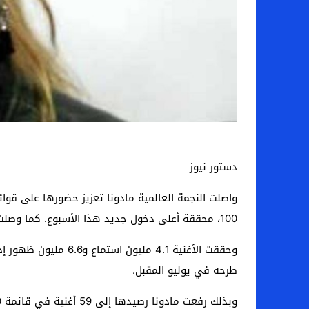
دستور نيوز
100، محققة أعلى دخول جديد هذا الأسبوع. كما وصلت أغنيتها “I Feel So Free” إلى المراكز العشرة الأولى في إذاعة موسيقى الرقص.
طرحه في يوليو المقبل.