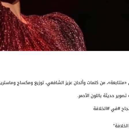
 «متتابعة»، من كلمات وألحان عزيز الشافعي، توزيع ومكساج وماسترينغ
صوير حديثة باللون الأحمر.
جاح #في #الخلافة
لخلافة”