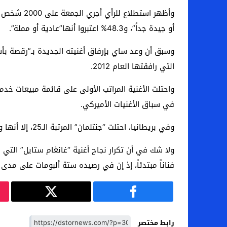
أو جيدة جداً”، و48.3% اعتبروا أنها”عادية أو مملة”.
وسبق أن وعد ساي بإرفاق أغنيته الجديدة بـ”رقصة بأس
التي رافقتها العام 2012.
واحتلت الأغنية المراتب الأولى على قائمة مبيعات خد
في سباق الأغنيات الأميركي.
وفي بريطانيا، احتلت “جنتلمان” المرتبة الـ25، إلا أنها واجهت انتقادات لاذعة. ووصفت صحيفة “التايمز” الأغنية بأنها “أشبه بمعزوفة لولد في السابعة من العمر على الأورغن”.
ولا شك في أن تكرار نجاح أغنية “غانغام ستايل” التي
فناناً مبتدئاً، إذ إن في رصيده ستة ألبومات على مدى 
رابط مختصر