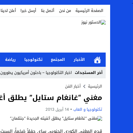
.
الصفحة الرئيسية
من نحن
أتصل بنا
أرسل خبرا
أعلن لدينا
الأخبار
المجتمع
تكنولوجيا
رياضة
أخر المستجدات
اخبار التكنولوجيا – باحثون أمريكيون يطورون 
أخبار الفن – ب الفن – إسعاد يونس: عادل إ
الرئيسية
أخبار الفن
مغني “غانغام ستايل” يطلق أغن
اراء و اقلام الدستور – بعد ست سنوات من انف
مال و اعمال – تراجع السندات الخليجية والم
تكنولوجيا و العاب
14 أبريل 2013
اخبار العرب – الكويت: وفاة عامل نتيجة عد
عالم الجريمة – بالصور: إسبانيا تلغي حالة ال
قدم المغني الكوري الجنوبي ساي حفلاً ضخماً، السبت، ف