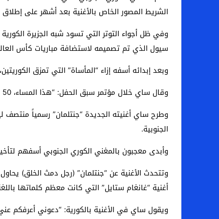
الشريط المصور الخاص بالأغنية بعد أشهر على إطلاق ال
اخبار الرياضة – اليويفا يعقد اجتماعا طارئا
عالم الجريمة – ب الأمن والقضاء – في الصورة
سيول الذي تم تصميمه لاستضافة مباريات كأس العالم في
عالم الجريمة – قُتل أربعة مهاجرين غير شرعيين
وبعد إبدائه أسفه إزاء “المأساة” التي تمزق الكوريتي
مال و اعمال – انكماش الاقتصاد السعودي ل
وقال ساي خلال مؤتمر سبق الحفل: “هذا المساء، 50 ألف كوري وأنا سنغني بصوت عالٍ كي يسمعونا”.
الجنوبية.
وأبدى معجبون بالمغني الكوري الجنوبي أسفهم لتأخير
وتتحدث الأغنية عن “جنتلمان” (رجل دمث الخلق) يحاول 
أغنية “غانغام ستايل” التي كانت معظم كلماتها باللغ
ويقول ساي في الأغنية بالكورية: “دعوني أعرفكم عني. 