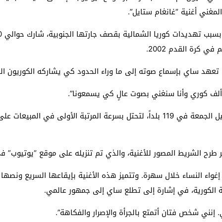
مغني أغنية “غانغام ستايل”.
 لبحث خطة الفيفا لبيع حصة في كيان تجاري جديد
: إحباط عمليتين لتهريب مادة الكبتاجون إلى الخليج
 كرة القدم 2002.
 أثناء محاولتهم عبور القناة الإنجليزية باتجاه بريطانيا
ن، تعهد ساي بإسماع صوته إلى ما وراء الحدود كي يشاركه الكوريون الش
لمرة الأولى منذ عامين ونصف
وطرح ساي أغنيته الجديدة “جنتلمان” رسمياً منتصف ليل الجمعة في 119 بلداً، لتحتل بس
 طرح الشريط المصور للأغنية، والذي تم تنزيله على موقع “يوتيوب” 
إغواء النساء خلال سهرة. وتتميز هذه الأغنية بإيقاعها السريع ونصها
ة الكورية، في إشارة إلى تطلع ساي إلى جمهور عالمي.
إنني شخص فتان أتمتع بالجرأة والإصرار والفكاهة”.