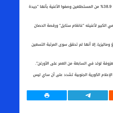
وأظهر استطلاع للرأي أجري الجمعة على 2000 شخص على موقع “دوم.نت”، أحد أبرز مواقع المعلومات في كوريا الجنوبية، أن 38.9% من المستطلعين وصفوا الأغنية بأنها “جيدة
ي الكبير لأغنيته “غانغام ستايل” ورقصة الحصان
ماليزيا، إلا أنها لم تحقق سوى المرتبة التسعين
الإعلام الكورية الجنوبية تشدد على أن ساي ليس