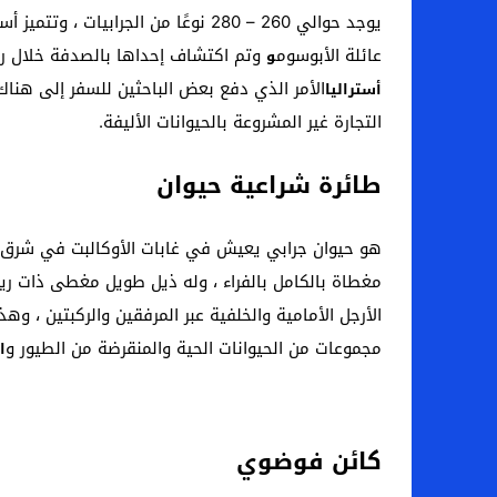
يوجد حوالي 260 – 280 نوعًا من الجرابيات ، وتتميز أستراليا بوجود ما يقرب من 200 نوع داخل غاباتها المطيرة ، وأبرز هذه الأنواع هو الحيوان.
عائلة الأبوسوم
وتم اكتشاف إحداها بالصدفة خلال رحلة
و
الأمر الذي دفع بعض الباحثين للسفر إلى هناك 
أستراليا
التجارة غير المشروعة بالحيوانات الأليفة.
طائرة شراعية حيوان
مغطاة بالكامل بالفراء ، وله ذيل طويل مغطى ذات ريش
الأرجل الأمامية والخلفية عبر المرفقين والركبتين ، و
مجموعات من الحيوانات الحية والمنقرضة من الطيور و
ا
كائن فوضوي