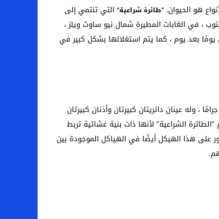
التي تنتمي إلى
“طائرة شراعية”
توب ، في الغابات المطيرة شمال نيو ساوث ويلز ،
 يومًا بعد يوم ، كما يتم استغلالها بشكل كبير في
 حيوان جرابي يعيش في غابات الأوكالبت في شرق أستراليا ، ويعتبر أصغر حيوان ثديي منزلق في العالم ، ويزن حوالي 12 جرامًا ، وله عينان دائريتان كبيرتان وأذنان كبيرتان
لطائرة الشراعية” لأنها ذات بنية غشائية تربط
ثور على هذا الهيكل أيضًا في الهياكل الموجودة بين
م.