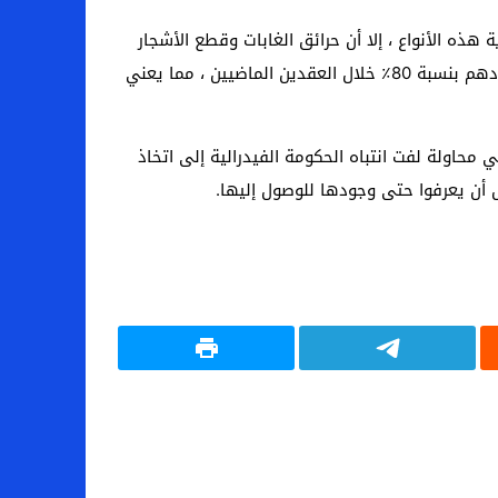
 96000 هكتار من الغابات للمساعدة في حماية هذه الأنواع ، إلا أن حرائق الغابات وقطع الأشجار
من قبل السكان دمرت حوالي نصف منطقة الحماية ، مما أدى إلى فقدان العديد من الطائرات الشراعية مع انخفاضها. زاد عددهم بنسبة 80٪ خلال العقدين الماضيين ، مما يعني
محاولة لفت انتباه الحكومة الفيدرالية إلى اتخاذ
 أن يعرفوا حتى وجودها للوصول إليها.