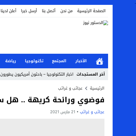
.
الصفحة الرئيسية
من نحن
أتصل بنا
أرسل خبرا
أعلن لدينا
الأخبار
المجتمع
تكنولوجيا
رياضة
أخر المستجدات
اخبار التكنولوجيا – باحثون أمريكيون يطورون 
Stop
الرئيسية
عجائب و غرائب
فوضوي ورائحة كريهة .. هل س
Previous
Next
عجائب و غرائب
21 مارس 2021