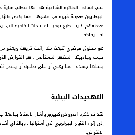
سبب انقراض الطائرة الشراعية هو أنها تتطلب عناية خاصة 
البيطريون صعوبة كبيرة في علاجها ، مما يؤدي غالبًا إ
معظمهم لا يستطيع توفير المساحات الكافية التي يحتاج
لمن يملكه.
هو مخلوق فوضوي تنبعث منه رائحة كريهة ويعتبر من ال
حجمه وجاذبيته. المظهر المستأنس ، هو القوارض التي 
يحملها جسده ، مما يعني أن على صاحبه أن يحصن نفس
التهديدات البيئية
لقد تم ذكره
وأشار الأستاذ بجامعة ج
أندرو كروكنبيرجر
إلى إثراء التنوع البيولوجي في أستراليا ، وبالتالي أ
الانقراض.