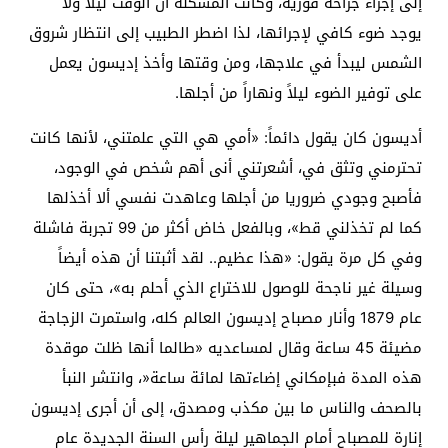
إلى إجراء جراحة فورية، وكانت المشكلة أن الوقت ليلاً ولا
يوجد ضوء كافي لإجرائها، لذا اضطر الطبيب إلى انتظار شروق
الشمس ليبدأ في علاجها، ومن وقتها وأخذ إديسون يعمل
على توفير الضوء ليلاً ونهاراً من أجلها.
أديسون كان يقول دائماً: «أمي هي التي علمتني، لأنها كانت
تحترمني وتثق في، أشعرتني أنى أهم شخص في الوجود،
فأصبح وجودي ضروريا من أجلها وعاهدت نفسي ألا أخذلها
كما لم تخذلني قط»، وبالفعل خاض أكثر من 99 تجربة فاشلة
وفي كل مرة يقول: «هذا عظيم.. لقد أثبتنا أن هذه أيضاً
وسيلة غير ناجحة للوصول للاختراع الذي أحلم به»، حتى كان
عام 1879 وأنار مصباح إديسون العالم كله، واستمرت الزجاجة
مضيئة 45 ساعة وقال لمساعديه «طالما أنها ظلت موقدة
هذه المدة فبإمكاني إضاءتها لمائة ساعة«، وانتشر النبأ
بالصحف والناس ما بين مكذب ومصدق، إلى أن أجرى إديسون
إنارة للمصباح أمام الجماهير ليلة رأس السنة الجديدة عام