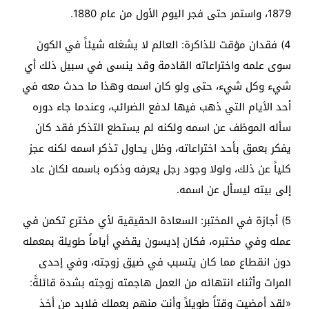
1879، واستمر حتى فجر اليوم الأول من عام 1880.
4) فقدان مؤقت للذاكرة: العالم لا يشغله شيئاً في الكون
سوى علمه واختراعاته القادمة وقد ينسى في سبيل ذلك أي
شيء وكل شيء، حتى ولو كان اسمه وهذا ما حدث معه في
أحد الأيام التي ذهب فيها لدفع الضرائب، وعندما جاء دوره
سأله الموظف عن اسمه ولكنه لم يستطع التذكر فقد كان
يفكر بعمق بأحد اختراعاته، وظل يحاول تذكر اسمه لكنه عجز
كلياً عن ذلك، ولولا وجود رجل يعرفه وذكره باسمه لكان عاد
إلى بيته ليسأل عن اسمه.
5) أجازة في المختبر: السعادة الحقيقية لأي مخترع تكمن في
عمله وفي مختبره، فكان إديسون يقضي أياماً طويلة بمعمله
دون انقطاع مما كان يتسبب في ضيق زوجته، وفي إحدى
المرات وأثناء انتهائه من العمل هاجمته زوجته بشدة قائلةً:
«لقد أمضيت وقتاً طويلاً وأنت منهم بعملك فلابد من أخذ