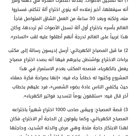
1) آلة تسجيل الأصوات: بعدما اعتصرت الفكرة في ذهنه وقرر
أنه سيفعلها، أخبر زملاءه أنه ينوي اختراع آلة تتكلم، فسخروا
منه، ولكنه وبعد 30 ساعة من العمل الشاق المتواصل فاجأ
العالم بأسره باختراع أول آلة تسجل الأصوات ثم ترددها، وكان
هذا غريباً على العالم لدرجة أنهم أطلقوا عليه لقب «الساحر».
2) ما قبل المصباح الكهربائي: أرسل إديسون رسالة إلى مكتب
براءات الاختراع بواشنطن يخبرهم فيها أنه بصدد اختراع مصباح
يعمل بالكهرباء، فنصحه المكتب بعدم الاستمرار في هذا
المشروع وكتبوا له خطاباً جاء فيه: «إنها بصراحة فكرة حمقاء
حيث يكتفي الناس عادة بضوء الشمس»، فرد عليهم بخطاب
آخر قال فيه: «ستقفون يوماً لتسديد فواتير الكهرباء».
3) قصة المصباح: ويبقى صاحب 1000 اختراع شهيراً باختراعه
المصباح الكهربائي، وكما يقولون إن الحاجة أم الاختراع، فكان
لهذا الابتكار حاجة ملحة وهي مرض والدته الشديد، وحاجتها