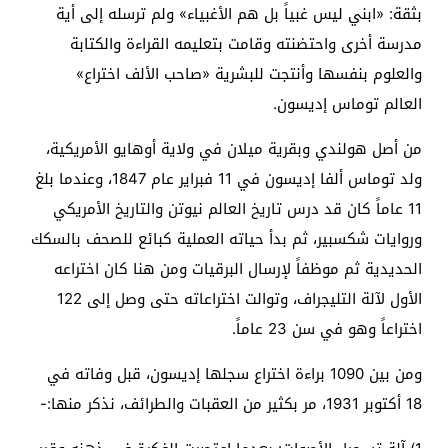
بثقة: «ابني ليس غبياً بل هم الأغبياء» ولم ترسله إلى أية
مدرسة أخرى واحتضنته وقامت بتعليمه القراءة والكتابة
والعلوم بنفسها وأنتجت للبشرية «صاحب الألف اختراع»
العالم توماس إديسون.
من أصل هولندي وبقرية ميلان في ولاية أوهايو الأمريكية،
ولد توماس ألفا إديسون في 11 فبراير عام 1847، وعندما بلغ
11 عاماً كان قد درس تاريخ العالم نيوتن والتاريخ الأمريكي
وروايات شكسبير، ثم بدأ حياته العملية كبائع للصحف بالسكك
الحديدية ثم موظفاً لإرسال البرقيات ومن هنا كان اختراعه
الأول لآلة التليجراف، وتوالت اختراعاته حتى وصل إلى 122
اختراعاً وهو في سن 23 عاماً.
ومن بين 1090 براءة اختراع سجلها إديسون، قبل وفاته في
18 أكتوبر 1931، مر بكثير من العقبات والطرائف، نذكر منها:-