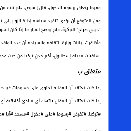
وفيما يتعلق برسوم الدخول، قال إرسوي: «لم ننته من الرسوم بعد، وسنحدد هيكل الرسوم قبل 15 ين
ومن المتوقع أن يؤدي تنفيذ سياسة إدارة الزوار إلى ت
“ديلي صباح” التركية. ولم يوضح القرار ما إذا كان الس
وأظهرت بيانات وزارة الثقافة والسياحة أن عدد الوافدين الأجانب وصل إلى أكثر من 9.53 مليون في الأشهر الأربع
استقبلت مدينة إسطنبول، أكبر مدن تركيا من حيث عدد السكان، أكثر من نصف إجمالي
متعلق ب
إذا كنت تعتقد أن المقالة تحتوي على معلومات غير صح
إذا كنت تعتقد أن المقال ينتهك أي مبادئ أخلاقية أو
#تركيا. #تفرض #رسوما #على #دخول #مسجد #آيا #ص