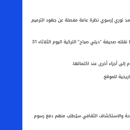
التسعة الأولى من عام 2023، قدم وزير الثقافة والسياحة محمد نوري إرسوي نظرة عامة مفصلة عن جهود الترميم
وكشف إرسوي، خلال الجلسة، عن خطط سياسة إدارة الزوار التي سيتم تنفيذها في “آيا صوفيا” اعتبارًا من 15 يناير، بحسب ما نقلته صحيفة “ديلي صباح” التركية اليوم الثلاثاء 31
إلى أجزاء أخرى عند اكتمالها.
ريخية للموقع.
لسياحة والاستكشاف الثقافي سيُطلب منهم دفع رسوم