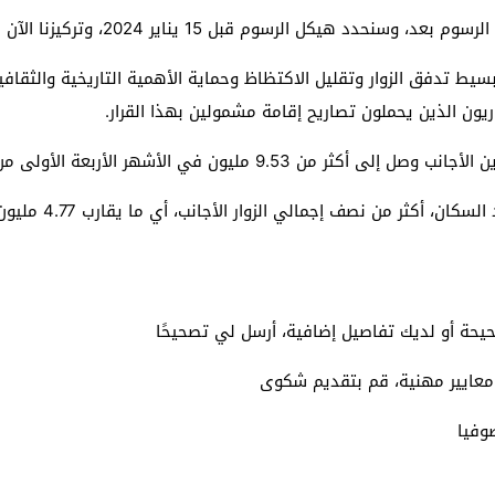
اير 2024، وتركيزنا الآن ينصب على التنفيذ الفعال لخطة إدارة الزوار».
بسيط تدفق الزوار وتقليل الاكتظاظ وحماية الأهمية التاريخية والثقاف
وريون الذين يحملون تصاريح إقامة مشمولين بهذا القرار.
ة الأولى من عام 2023، بزيادة قدرها 27.5% على أساس سنوي.
 الزوار الأجانب، أي ما يقارب 4.77 مليون شخص، خلال الأشهر الأربعة الأولى من العام.
يحة أو لديك تفاصيل إضافية، أرسل لي تصحيحًا
 معايير مهنية، قم بتقديم شكوى
وفيا