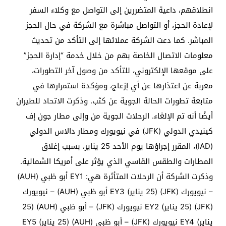
انطلاقهم، داعية المتضررين إلى التواصل مع وكلاء السفر
لإعادة الحجز، أو التواصل مباشرة مع الشركة في حال الحجز
المباشر. كما دعت الشركة عملائها إلى التأكد من تحديث
معلومات الاتصال الخاصة بهم من خلال خدمة “إدارة الحجز”
على موقعها الإلكتروني، للتأكد من وصول آخر التطورات،
معربة عن اعتذارها عن أي إزعاج، ومؤكدة استمرارها في
متابعة تطورات الحالة الجوية عن كثب. وذكرت الاتحاد للطيران
أيضًا أنه تم الإلغاء. الرحلات الجوية من وإلى مطار جون إف
كينيدي الدولي (JFK) في نيويورك ومطار دالاس الدولي
(IAD)، المقرر إجراؤها يوم الأحد 25 يناير، بسبب إغلاق
المطارات والطقس القاسي الذي يؤثر على أمريكا الشمالية.
وذكرت الشركة أن الرحلات المتأثرة هي: EY1 أبو ظبي (AUH)
– نيويورك (JFK) (25 يناير) EY3 أبو ظبي (AUH) – نيويورك
(JFK) (25 يناير) EY2 نيويورك (JFK) – أبو ظبي (AUH) (25
يناير) EY4 نيويورك (JFK) – أبو ظبي (AUH) (25 يناير) EY5