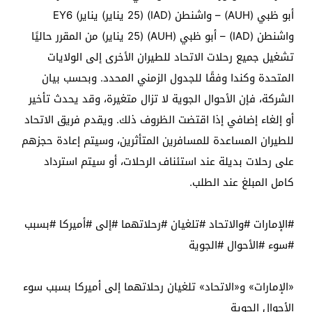
أبو ظبي (AUH) – واشنطن (IAD) (25 يناير) يناير) EY6
واشنطن (IAD) – أبو ظبي (AUH) (25 يناير) من المقرر حاليًا
تشغيل جميع رحلات الاتحاد للطيران الأخرى إلى الولايات
المتحدة وكندا وفقًا للجدول الزمني المحدد. وبحسب بيان
الشركة، فإن الأحوال الجوية لا تزال متغيرة، وقد يحدث تأخير
أو إلغاء إضافي إذا اقتضت الظروف ذلك. ويقدم فريق الاتحاد
للطيران المساعدة للمسافرين المتأثرين، وسيتم إعادة حجزهم
على رحلات بديلة عند استئناف الرحلات، أو سيتم استرداد
كامل المبلغ عند الطلب.
#الإمارات #والاتحاد #تلغيان #رحلاتهما #إلى #أميركا #بسبب
#سوء #الأحوال #الجوية
«الإمارات» و«الاتحاد» تلغيان رحلاتهما إلى أميركا بسبب سوء
الأحوال الجوية