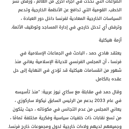
الصراعات التي تحدث في أجزاء أخرى من العالم ، ورفض نشر
الخطب. القومية التي تدافع عن الأنظمة الخارجية وتدعم
السياسات الخارجية المعادية لفرنسا داخل دور العبادة ،
وترفض أي تدخل خارجي في إدارة المساجد وتوظيف الأئمة.
أزمة هيكلية
يعتقد هادي حمد ، الباحث في الجماعات الإسلامية في
فرنسا ، أن المجلس الفرنسي للديانة الإسلامية يعاني منذ
شهور من انقسامات هيكلية قد تؤدي في النهاية إلى حل
عقده بالكامل.
وقال حمد في مقابلة مع سكاي نيوز عربية: “منذ تأسيسه
في عام 2033 بدعم من الرئيس السابق نيكولا ساركوزي ،
يعاني المجلس من عدم التجانس في مكوناته ، حيث يتكون
من تسع نقابات ذات خلفيات سياسية وفكرية مختلفة تمامًا ،
وجميعهم لديهم ولاءات خارجية لدول ومجموعات خارج فرنسا.