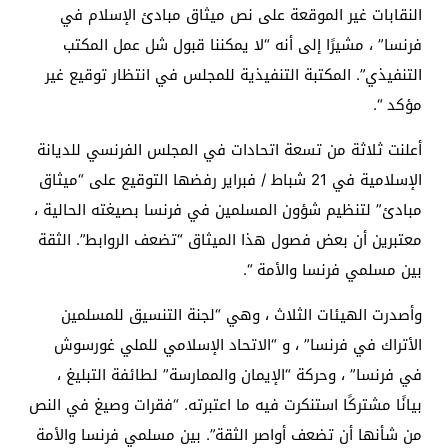
النقابات غير الموقعة على نص ميثاق مبادئ الإسلام في
فرنسا” ، مشيرًا إلى أنه “لا يمكننا قبول شل عمل المكتب
التنفيذي”. المكتبة التنفيذية للمجلس في انتظار توقيع غير
مؤكد “.
أعلنت ثلاثة من تسعة اتحادات في المجلس الفرنسي للديانة
الإسلامية في 21 شباط / فبراير رفضها التوقيع على “ميثاق
مبادئ” لتنظيم شؤون المسلمين في فرنسا بصيغته الحالية ،
معتبرين أن بعض فصول هذا الميثاق “تضعف الروابط”. الثقة
بين مسلمي فرنسا والأمة “.
وأصدرت الهيئات الثلاث ، وهي “لجنة التنسيق للمسلمين
الأتراك في فرنسا” ، و “الاتحاد الإسلامي للملي غورسوش
في فرنسا” ، وحركة “الإيمان والممارسة” لطائفة التبليغ ،
بيانًا مشتركًا استنكرت فيه ما اعتبرته. “فقرات وصيغ في النص
من شأنها أن تضعف أواصر الثقة”. بين مسلمي فرنسا والأمة