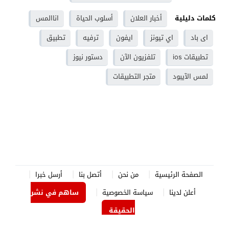
كلمات دليلية
أخبار العلان
أسلوب الحياة
اناالمس
اى باد
اي تيونز
ايفون
ترفيه
تطبيق
تطبيقات ios
تلفزيون الآن
دستور نيوز
لمس الآيبود
متجر التطبيقات
الصفحة الرئيسية
من نحن
أتصل بنا
أرسل خبرا
أعلن لدينا
سياسة الخصوصية
ساهم في نشر
الحقيقة
الدستور نيوز
© 2026 جميع الحقوق محفوظة.