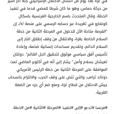
في غزة بعد يوم من انتشال الاحتلال الإسرائيلي جثة آخر أسير
من حركة حماس، وهو ما كان شرطا للمضي قدما في تنفيذ
الخطة. وقال المتحدث باسم الخارجية الفرنسية باسكال
كونفارو في تغريدة عبر حسابه الرسمي على منصة /x/، إن
“الفرصة متاحة الآن للدخول في المرحلة الثانية من خطة
السلام الخاصة بغزة، والانتقال من وقف إطلاق النار إلى
السلام الدائم، وتقديم مساعدات إنسانية ضخمة، وإعادة
تأسيس أفق سياسي موثوق لتحقيق الحل القائم”. دولتان
تعيشان بسلام وأمن.” يشار إلى أنه في أكتوبر الماضي تمت
الموافقة على المرحلة الثانية من خطة الرئيس الأمريكي
دونالد ترامب، والتي تنص على وقف الحرب، والالتزام بانسحاب
جيش الاحتلال من قطاع غزة، ومنع ضم أي جزء من الضفة
الغربية.
#فرنسا #تدعو #إلى #تنفيذ #المرحلة #الثانية #من #خطة