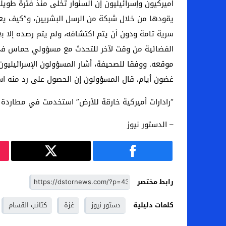
أميركيون وإسرائيليون إن السنوار تخلى منذ فترة طويلة 
يقودها من خلال شبكة من الرسل البشريين، و”كيف يعمل 
سرية تامة ودون أن يتم اكتشافه، ولم يتم رصده إلا بع
الفضائية من وقت لآخر للتحدث مع مسؤولي حماس في ا
موقعه. ووفقا للصحيفة، أشار المسؤولون الإسرائيليون 
غضون أيام، قال المسؤولون إن الحصول على رد منه اس
“رادارات أميركية خارقة للأرض” استخدمت في مطاردة 
– الدستور نيوز
رابط مختصر
كلمات دليلية
دستور نيوز
غزة
كتائب القسام