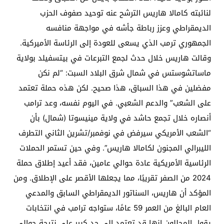
لنائبته كامالا هاريس الترشح عنه توحيد صفوف الحزب
الديمقراطي وعزز رباطة جأشه في مواجهة منافسه
الجمهوري ترمب الذي يسعى للعودة إلى الرئاسة الأميركية.
وقالت هاريس خلال حدث لجمع التبرعات في بيتسفيلد بولاية
ماساتشوستس في شمال شرق البلاد السبت: “لم نكن
مفضلين في هذا السباق، هذا صحيح. لكن هذه حملة تعتمد
على الشعب” والدعم الشعبي. في اليوم نفسه، وعد ترامب
أنصاره خلال تجمع حاشد في ولاية مينيسوتا (شمال) بأن
“الشعب الأمريكي سيرفض في نوفمبر/تشرين الثاني التطرف
الليبرالي المجنون لكامالا هاريس”. وفي حين تستمر الحملات
الرئاسية الأمريكية عادة حوالي عامين، فقد أعيد إطلاق حملة
2024 من الصفر تقريبًا، مما يجعلها الأقصر على الإطلاق. ومن
المؤكد أن هاريس، السناتور الديمقراطي السابق والمدعي
العام البالغ من العمر 59 عامًا، ستواجه ترامب في انتخابات
يقول المحللون إنها قد تعتمد إلى حد كبير على نتيجة حوالي