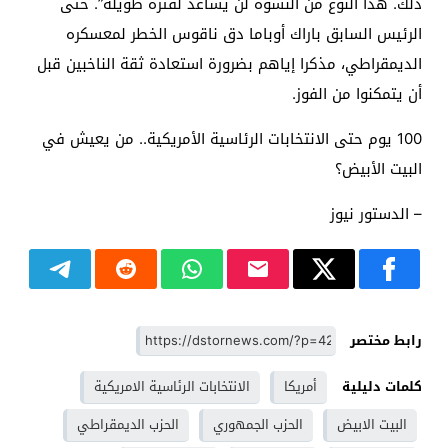
ذلك. هذا النوع من النشوة لن يساعد لفترة طويلة”. حتى
الرئيس السابق باراك أوباما دق ناقوس الخطر لمعسكره
الديمقراطي، مذكرا إياهم بضرورة استعادة ثقة الناخبين قبل
أن يتمكنوا من الفوز.
100 يوم حتى الانتخابات الرئاسية الأمريكية.. من يعيش في
البيت الأبيض؟
– الدستور نيوز
رابط مختصر
كلمات دليلية
أمريكا
الانتخابات الرئاسية الامريكية
البيت الابيض
الحزب الجمهوري
الحزب الديمقراطي