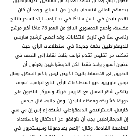
غضون أيام، بعد أن تعهد العديد من المانحين الديمقراطيين
بدعمهم المالي لانسحاب بايدن من السباق. وبعد أن كان
تقدم بايدن في السن سلاحًا في يد ترامب، ارتد السحر بنتائج
عكسية، وأصبح الجمهوري البالغ من العمر 78 عامًا أكبر مرشح
رئاسي سنًا في تاريخ الانتخابات. وقد أعطى ترشيح هاريس
للديمقراطيين دفعة جديدة في استطلاعات الرأي، حيث
تمكنت من تقليص تقدم ترامب بثلاث نقاط إلى النصف في
غضون أسبوع واحد فقط. لكن الديمقراطيين يعرفون أن
الطريق إلى الاحتفاظ بالبيت الأبيض ليس بالأمر السهل. وقال
توني فابريزيو، خبير استطلاعات الرأي التابع لترامب: “سوف
ينتهي شهر العسل مع هاريس قريبًا، وسيركز الناخبون على
دورها كشريكة وممكنة لبايدن”. ومن جانبه، قال جيمس
كارفيل، الاستراتيجي الديمقراطي، لشبكة إم إس إن بي سي
إن الديمقراطيين يجب أن يتوقفوا عن الاحتفال والاستعداد
للعاصفة القادمة. وقال: “إنهم يهاجموننا وسيستمرون في