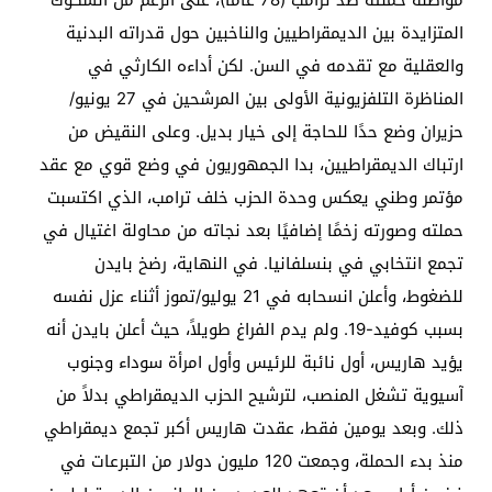
المتزايدة بين الديمقراطيين والناخبين حول قدراته البدنية
والعقلية مع تقدمه في السن. لكن أداءه الكارثي في ​​
المناظرة التلفزيونية الأولى بين المرشحين في 27 يونيو/
حزيران وضع حدًا للحاجة إلى خيار بديل. وعلى النقيض من
ارتباك الديمقراطيين، بدا الجمهوريون في وضع قوي مع عقد
مؤتمر وطني يعكس وحدة الحزب خلف ترامب، الذي اكتسبت
حملته وصورته زخمًا إضافيًا بعد نجاته من محاولة اغتيال في
تجمع انتخابي في بنسلفانيا. في النهاية، رضخ بايدن
للضغوط، وأعلن انسحابه في 21 يوليو/تموز أثناء عزل نفسه
بسبب كوفيد-19. ولم يدم الفراغ طويلاً، حيث أعلن بايدن أنه
يؤيد هاريس، أول نائبة للرئيس وأول امرأة سوداء وجنوب
آسيوية تشغل المنصب، لترشيح الحزب الديمقراطي بدلاً من
ذلك. وبعد يومين فقط، عقدت هاريس أكبر تجمع ديمقراطي
منذ بدء الحملة، وجمعت 120 مليون دولار من التبرعات في