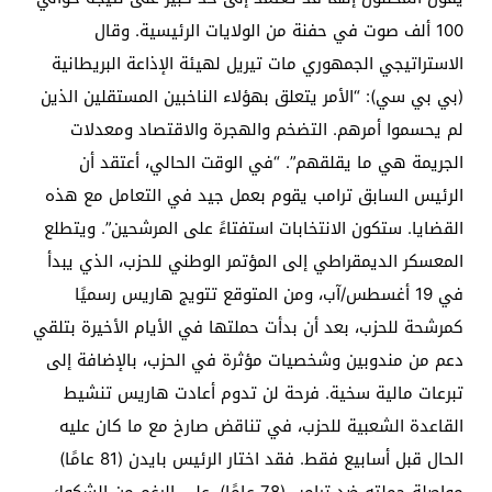
100 ألف صوت في حفنة من الولايات الرئيسية. وقال
الاستراتيجي الجمهوري مات تيريل لهيئة الإذاعة البريطانية
(بي بي سي): “الأمر يتعلق بهؤلاء الناخبين المستقلين الذين
لم يحسموا أمرهم. التضخم والهجرة والاقتصاد ومعدلات
الجريمة هي ما يقلقهم”. “في الوقت الحالي، أعتقد أن
الرئيس السابق ترامب يقوم بعمل جيد في التعامل مع هذه
القضايا. ستكون الانتخابات استفتاءً على المرشحين”. ويتطلع
المعسكر الديمقراطي إلى المؤتمر الوطني للحزب، الذي يبدأ
في 19 أغسطس/آب، ومن المتوقع تتويج هاريس رسميًا
كمرشحة للحزب، بعد أن بدأت حملتها في الأيام الأخيرة بتلقي
دعم من مندوبين وشخصيات مؤثرة في الحزب، بالإضافة إلى
تبرعات مالية سخية. فرحة لن تدوم أعادت هاريس تنشيط
القاعدة الشعبية للحزب، في تناقض صارخ مع ما كان عليه
الحال قبل أسابيع فقط. فقد اختار الرئيس بايدن (81 عامًا)
مواصلة حملته ضد ترامب (78 عامًا)، على الرغم من الشكوك