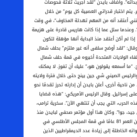
بدأته”. وأضاف بايدن “لقد أجريت ثلاثة فحوصات
 يتم اختبار قدراتي العصبية كل يوم” من خلال
لكنني أعتقد أنه من المهم تهدئة المخاوف”، في وقت
. وعندما سئل عما إذا كانت هاريس قادرة على هزيمة
إذا لم أكن أعتقد منذ البداية أنها مؤهلة لتكون
وقال: “لقد أوضح سلفى أنه غير ملتزم” بحلف شمال
لفاء الولايات المتحدة أخبروه في قمة حلف شمال
ح. “ما أسمعه يقولون هو،” عليك أن تفوز. لا يمكنك
والرئيس الصيني شي جين بينج حتى خلال فترة ولايته
ن ناحية أخرى، أعلن بايدن أن إدارته تحرز تقدمًا نحو
ى إسرائيل. وقال الرئيس الأمريكي: “هذه قضايا
ذه الحرب، التي يجب أن تنتهي الآن”. سخرية ترامب،
جيد، جو!”. وكان هذا أول مؤتمر صحفي لبايدن منذ
مناظرته الكارثية ضد ترامب، وهو الحدث الذي قد يحدد مصير ترشيحه للرئاسة. كانت أنظار العالم متجهة نحو الرئيس البالغ من العمر 81 عامًا في قمة المجلس الأطلسي في
ه الخاطئة إلى زيادة عدد الديمقراطيين الذين