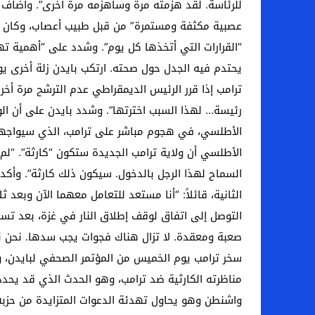
للرئاسة. لقد هزمته مرة وسأهزمه مرة أخرى”. وأضاف “أ
عصبية مكثفة ومستمرة” من قبل طبيب أعصاب، وكان آخره
“القرارات التي أتخذها كل يوم”. وشدد على “أهمية ته
يحتدم فيه الجدل حول صحته. ارتكب بايدن زلة أخرى ي
ترامب إذا قرر الرئيس الديمقراطي عدم الترشح مرة أخرى
رئيسة… لهذا السبب اخترتها”. وشدد بايدن على أن الو
الأطلسي، في هجوم مباشر على ترامب، الذي سيواجهه في
الأطلسي أن ولاية ترامب الجديدة ستكون “كارثة”. “لم أ
السماح لهذا الرجل بالدخول. سيكون ذلك كارثة”. وأكد
الثانية، قائلاً: “أنا مستعد للتعامل معهما الآن وبعد 
التوصل إلى اتفاق لوقف إطلاق النار في غزة، بعد تس
صعبة ومعقدة. لا تزال هناك فجوات يجب سدها. نحن نحرز
سخر ترامب يوم الخميس من المؤتمر الصحفي لبايدن، و
واشنطن وهو يحاول تهدئة الدعوات المتزايدة من حزبه