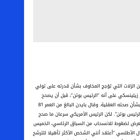
من الزلات التي تؤجج المخاوف بشأن قدرته على تولي
زيلينسكي على أنه “الرئيس بوتن”، قبل أن يصحح
نفسه، في انتكاسة جديدة للمرشح الديمقراطي الذي يتعرض لضغوط متزايدة للانسحاب من السباق الرئاسي بسبب مخاوف بشأن صحته العقلية. وقال بايدن البالغ من العمر 81
الرئيس بوتن”. لكن الرئيس الأمريكي سرعان ما صحح
ي يتعرض لضغوط للانسحاب من السباق الرئاسي، الخميس
 الأطلسي “أعتقد أنني الشخص الأكثر تأهيلا للترشح