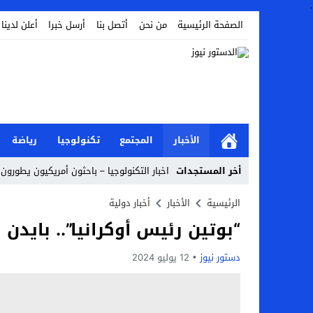
.
الصفحة الرئيسية
من نحن
أتصل بنا
أرسل خبرا
أعلن لدينا
الأخبار
المجتمع
تكنولوجيا
رياضة
أخر المستجدات
اخبار التكنولوجيا – باحثون أمريكيون يطورون 
أخبار الفن – ب الفن – إسعاد يونس: عادل إ
الرئيسية
الأخبار
أخبار دولية
“بوتين رئيس أوكرانيا”.. بايدن
اراء و اقلام الدستور – بعد ست سنوات من انف
مال و اعمال – تراجع السندات الخليجية والم
دستور نيوز
12 يوليو 2024
اخبار العرب – الكويت: وفاة عامل نتيجة عد
عالم الجريمة – بالصور: إسبانيا تلغي حالة ال