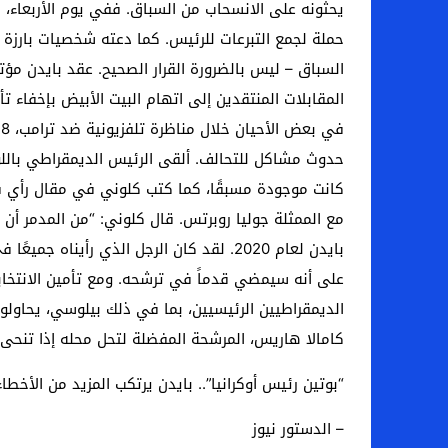
يحثونه على الانسحاب من السباق. ففي يوم الأربعاء، 
حملة لجمع التبرعات للرئيس. كما دعته شخصيات بارزة ف
السباق – ليس بالضرورة القرار الصحيح. عقد بايدن مؤ
المقابلات المنتقدين إلى اتهام البيت الأبيض بإخفاء
حدوث مشاكل للتحالف. ألقى الرئيس الديمقراطي باللوم
بايدن لعام 2020. لقد كان الرجل الذي رأ
على أنه سيمضي قدماً في ترشحه. ومع تأمين الانتخابا
الديمقراطيين الرئيسيين، بما في ذلك بيلوسي، يحاولون 
كامالا هاريس، المرشحة المفضلة لتحل محله إذا تنح
“بوتين رئيس أوكرانيا”.. بايدن يرتكب المزيد من الأخط
– الدستور نيوز