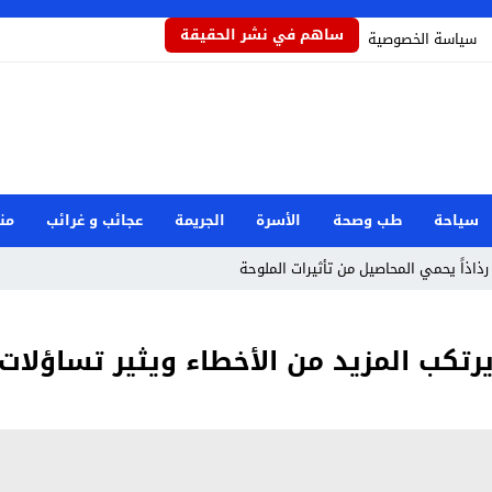
ساهم في نشر الحقيقة
سياسة الخصوصية
سياحة
طب وصحة
الأسرة
الجريمة
عجائب و غرائب
من
رذاذاً يحمي المحاصيل من تأثيرات الملوحة
مام رفض دور البطولة في بكيزة وزغلول
 يرتكب المزيد من الأخطاء ويثير تساؤلا
جار مرفأ بيروت: هل العدالة قريبة؟
صرية بعد حادثة دمياط
وان إيراني استهدف شركة صينية
طوارئ الوطنية