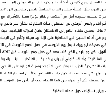
دعا الممثل جورج كلوني، أحد أنصار بايدن، الرئيس الأمريكي إلى الان
ي الحزب مثل رئيسة مجلس النواب السابقة نانسي بيلوسي إلى “اتخاذ ق
تمرات صحفية منفردة أقل من أسلافه، وظهر مؤخرًا فقط بالاشتراك مع ز
 تأثير أقدم رئيس أمريكي عن الجمهور. بدأت المخاوف بشأن عمر بايدن 
في بعض الأحيان خلال مناظرة تلفزيونية ضد ترامب، 78 عامًا. يسعى حلفاء الناتو إلى الاطمئنان بشأن
 في أدائه السيئ في المناظرة على نزلة برد سيئة وتأخر في الرحلة ب
ك
يناه جميعًا في المناظرة”. وأضاف كلوني أن بايدن قد يخسر الانتخابات الرئا
ت التمهيدية للحزب الديمقراطي، لا توجد وسيلة لإجباره على التنحي. 
اتباع نهج مختلف، مناشدين جانبه العقلاني بدلاً من استفزاز العناد ال
ى عن منصبه، لكن أي تحرك في هذا الاتجاه يجب أن يأتي قبل المؤتم
اء ويثير تساؤلات حول صحته العقلية