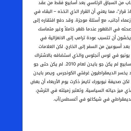
سحاب من السباق الرئاسي بعد أسابيع فقط من عقد
رار”، مما يعني أن القرار الذي اتخذه – البقاء في
عماء أجانب، مع أسئلة موجزة. وقد دفع افتقاره إلى
وصحته في الظهور عندما ظهر خاملاً وغير متماسك
 قدراته القيادية، حيث يخشون أن تتسبب عودة ترامب إلى الانعزالية في
عد أسبوعين من السفر إلى الخارج. لكن العلامات
انت موجودة مسبقًا، كما كتب كلوني في مقال رأي في صحيفة نيويورك تايمز يوم الأربعاء، في حفل لجمع التبرعات في 15 يونيو في لوس أنجلوس والذي استضافه بالاشتراك
مع الممثلة جوليا روبرتس. قال كلوني: “من المدمر أن أقول، لكن جو بايدن الذي كنت معه في حفل جمع التبرعات قبل ثلاثة أسابيع لم يكن جو بايدن لعام 2010. لم يكن حتى جو
سية، وقد يخسر الديمقراطيون غرفتي الكونجرس. ويصر بايدن
لكن صحيفة نيويورك تايمز ذكرت يوم الأربعاء أن بعض
ذي ميز حياته السياسية. وتعتبر زميلته في الترشح،
ر الديمقراطي في شيكاغو في أغسطس/آب.