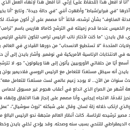
نا لا أفعل هذا (للحفاظ على) إرثي. أنا أفعل هذا لإنهاء العمل الذي 
ا “في فبراير/شباط” وأظهرت أنني “في حالة جيدة”. وتابع “أنا بخير.
دئة المخاوف” بشأن ترشحه، قائلاً “أنا مصمم على أن أكون مرشحًا، 
وم الخميس عندما قدم زميلته في الترشح كامالا هاريس باسم “ترامب”
، قال بايدن: “ما كنت لأختار نائب الرئيس ترامب لتكون نائبتي للرئيس 
لايات المتحدة “لا تستطيع الانسحاب” من دورها القيادي في العالم. 
 الانتخابات الرئاسية الأمريكية في نوفمبر. وأشار بايدن إلى أن ح
سمع أيًا من حلفائي الأوروبيين يأتون إلى هنا ويقولون،” جو، لا تترش
 بايدن أنه سيظل مستعدًا للتعامل مع الرئيس الروسي فلاديمير بوتن 
ثلاث سنوات من الآن… لا يوجد زعيم عالمي لست مستعدًا للتعامل معه”. م
عة أشهر من الصراع الذي اندلع في أعقاب هجوم غير مسبوق لحماس عل
 تقدمًا. الاتجاه إيجابي، وأنا مصمم على إنجاز هذا الاتفاق وإنهاء ه
الذي ارتكب خلاله زلة لسان. وقال على شبكته “تروث سوشيال”، “عمل 
 الديمقراطي للتنحي بسبب سنه وصحته. وقد يؤدي تخلي بايدن وخطوات