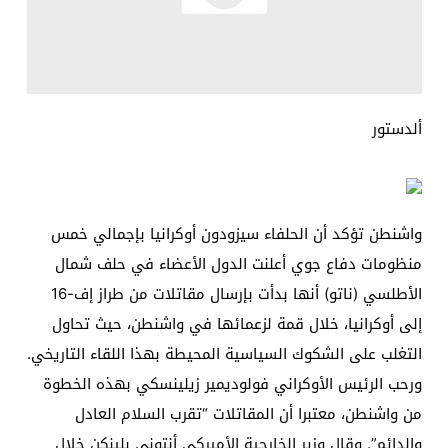
ألدستور
واشنطن تؤكد أن الحلفاء سيزودون أوكرانيا بإجمالي خمس
منظومات دفاع جوي أعلنت الدول الأعضاء في حلف شمال
الأطلسي (ناتو) أنها بدأت بإرسال مقاتلات من طراز إف-16
إلى أوكرانيا، خلال قمة لزعمائها في واشنطن، حيث تحاول
التغلب على الشكوك السياسية المحيطة بهذا اللقاء التاريخي.
ورحب الرئيس الأوكراني فولوديمير زيلينسكي بهذه الخطوة
من واشنطن، معتبرا أن المقاتلات “تقرب السلام العادل
والدائم”. وقال وزير الخارجية الأميركي أنتوني بلينكن خلال