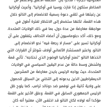
المخاطر ستكون إذا فازت روسيا في أوكرانيا”. وأعربت أوكرانيا
عن رغبتها في تلقي دعوة رسمية للانضمام إلى الناتو خلال
هذه القمة، لكنها ستضطر إلى الانتظار لفترة أطول في
مواجهة معارضة من عدة دول، بما في ذلك الولايات المتحدة.
ومع ذلك، أكد دبلوماسيون أن أعضاء التحالف يتفقون على أن
أوكرانيا تسير على “مسار لا رجعة فيه” نحو الانضمام إلى
الناتو. واعتبر المستشار الألماني أولاف شولتز أن القرارات التي
اتخذها الناتو “تمنح أوكرانيا الوضوح الذي تحتاجه”. تأتي قمة
واشنطن وسط حالة من عدم اليقين السياسي في الولايات
المتحدة، حيث يواجه الرئيس بايدن معارضة من المشرعين
الديمقراطيين الذين يدعونه إلى التخلي عن السباق للحصول
على ولاية ثانية في نوفمبر ضد دونالد ترامب. كما يلوح ظل
الرئيس الجمهوري السابق في القمة. وعلق الأخير على القمة
مؤكدا أنه لولاه لكان الناتو قد اختفى الآن، معتبرا أنه كان