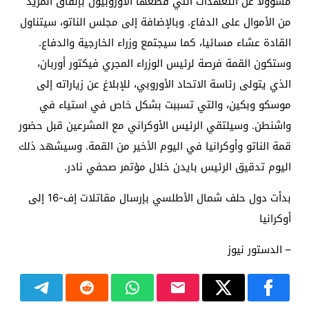
مسؤولا عن التعهدات التي قطعها الأوروبيون بإنفاق المزيد
من الأموال على الدفاع. وبالإضافة إلى مجلس الناتو، سيتناول
القادة عشاء مسائيا، كما سيجتمع وزراء الخارجية والدفاع.
وستكون القمة فرصة لرئيس الوزراء المجري فيكتور أوربان،
الذي يتولى رئاسة الاتحاد الأوروبي، للإبلاغ عن زياراته إلى
موسكو وبكين، والتي تسببت بشكل خاص في استياء في
واشنطن. وسيلتقي الرئيس الأوكراني مع المشرعين قبل حضور
قمة الناتو وأوكرانيا في اليوم الأخير من القمة. وسيشهد ذلك
اليوم تدقيق الرئيس بايدن خلال مؤتمر صحفي نادر.
بدأت دول حلف شمال الأطلسي بإرسال مقاتلات إف-16 إلى
أوكرانيا
– الدستور نيوز