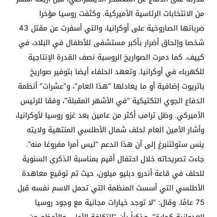
من الانتخابات الرئاسية الأميركية. وكثفت روسيا مؤخرا
ضرباتها الصاروخية على أوكرانيا، والتي أسفرت عن مقتل 43
شخصا وإلحاق أضرار بأكبر مستشفى للأطفال في البلاد، في
كييف. كما دمرت الصواريخ الروسية نصف القدرة الإنتاجية
للكهرباء في أوكرانيا. وتعهد الحلفاء أيضا بتوفير صواريخ
باتريوت إضافية أو ما يعادلها “هذا العام”، و”عشرات” أنظمة
الدفاع الجوي التكتيكية “في الأشهر المقبلة”، وفقا للرئيس
الأميركي. وظل ترامب أكثر من عامين بعد غزو روسيا لأوكرانيا،
وأشار الأمين العام لحلف شمال الأطلسي المنتهية ولايته
ينس ستولتنبرغ إلى أن هذا الدعم “ليس أمرا مفروغا منه”.
جاءت تصريحاته خلال احتفال أقيم بمناسبة الذكرى السنوية
للحلف في قاعة أندرو دبليو ميلون، حيث تم توقيع معاهدة
الأطلسي التي أسست المنظمة التي تحمل الاسم نفسه قبل
75 عامًا. وقال: “لا توجد خيارات مجانية مع وجود روسيا
العدوانية كجارة”، مذكراً بأن “التكلفة الأعلى والأعظم من