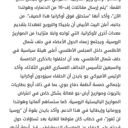
القمة: “يتم إرسال مقاتلات إف-16 من الدنمارك وهولندا
الآن”، وأكد أنها “ستحلق فوق أوكرانيا هذا الصيف”. من
جانبه، أعلن البيت الأبيض أن بلجيكا والنرويج تعهدتا بتقديم
معدات أخرى لأوكرانيا، التي تواجه وابلا متزايدا من الصواريخ
الروسية. ويجتمع زعماء الدول الأعضاء في حلف شمال
الأطلسي داخل المجلس الأطلسي، أعلى هيئة سياسية في
حلف شمال الأطلسي، بعد أن احتفلوا بالذكرى الخامسة
والسبعين لتأسيس التحالف العسكري الغربي الثلاثاء. وأكد
الرئيس الأميركي جو بايدن أن الحلفاء سيزودون أوكرانيا
بإجمالي خمسة أنظمة دفاع جوي، بما في ذلك أربع بطاريات
باتريوت وصواريخ أرض-جو فعالة بشكل خاص في اعتراض
الصواريخ الباليستية الروسية. كما ستساهم ألمانيا وهولندا
ورومانيا وإيطاليا في هذا الدعم. وأكد بايدن بقوة أن “روسيا
لن تفوز”، في خطاب كان متوقعا للغاية بعد تساؤلات حول
قدرته على الدفاع عن المعسكر الديمقراطي، قبل أربعة أشهر