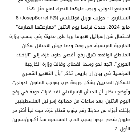
المجتمع الدولي، ويجب عليهما التحرك لمنع مثل هذا
السيناريو. – جوزيب بوريل فونتيليس (@JosepBorrellF) 6
مايو 2024، جددت فرنسا يوم الاثنين “معارضتها الصارمة”
لاحتمال شن إسرائيل هجوما بريا على مدينة رفح، بحسب وزارة
الخارجية الفرنسية، في وقت ودعا جيش الاحتلال سكان
المناطق الواقعة شرق رفح، أقصى جنوب غزة، إلى “الإخلاء
الفوري”. اتجه نحو وسط القطاع. وقالت وزارة الخارجية
الفرنسية في بيان إن باريس تذكر “بأن التهجير القسري
للسكان المدنيين يشكل جريمة حرب بموجب القانون الدولي”.
وأوضح سكان أن الجيش الإسرائيلي نفذ غارات جوية في رفح
اليوم الاثنين، بعد ساعات من مطالبة إسرائيل الفلسطينيين
بإخلاء أجزاء من مدينة رفح جنوب قطاع غزة، حيث لجأ أكثر من
مليون شخص نزحوا بسبب الحرب المستمرة منذ أكتوبر/تشرين
الأول. 7.