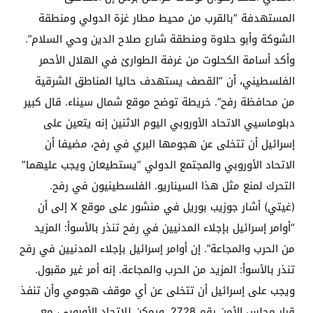
المستهدفة “بالقرب من محيط مطار غزة الدولي ومنطقة
الشوكة وأبو حلاوة ومنطقة شارع صلاح الدين وحي السلام”.
وأكد أسامة الكحلوت من غرفة الطوارئ في الهلال الأحمر
الفلسطيني، أن “القصف يستهدف حاليا المناطق الشرقية
من محافظة رفح”. خريطة توضح موقع شمال سيناء. قال كبير
دبلوماسيي الاتحاد الأوروبي اليوم الاثنين إنه يتعين على
إسرائيل أن تتخلى عن هجومها البري في رفح، مضيفا أن
الاتحاد الأوروبي والمجتمع الدولي “يستطيعان ويجب عليهما”
التحرك لمنع مثل هذا السيناريو. الفلسطينيون في رفح.
(غيتي) أشار جوزيب بوريل في منشور على موقع X إلى أن
“أوامر إسرائيل بإجلاء المدنيين في رفح تنذر بالأسوأ: المزيد
من الحرب والمجاعة”. إن أوامر إسرائيل بإجلاء المدنيين في رفح
تنذر بالأسوأ: المزيد من الحرب والمجاعة. إنه أمر غير مقبول.
ويجب على إسرائيل أن تتخلى عن أي موقف هجومي وأن تنفذ
قرار مجلس الأمن رقم 2728. ويمكن للاتحاد الأوروبي، مع