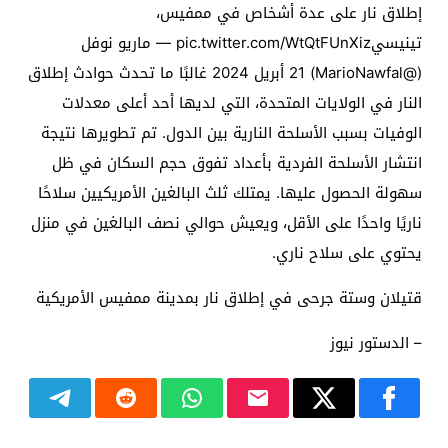
إطلاق نار على عدة أشخاص في ممفيس،
تينيسيpic.twitter.com/WtQtFUnXiz — ماريو نوفل
(@MarioNawfal) 21 أبريل 2024 غالبًا ما تحدث حوادث إطلاق
النار في الولايات المتحدة، التي لديها أحد أعلى معدلات
الوفيات بسبب الأسلحة النارية بين الدول. تم تطويرها نتيجة
انتشار الأسلحة الفردية بأعداد تفوق حجم السكان في ظل
سهولة الحصول عليها. يمتلك ثلث البالغين الأمريكيين سلاحًا
ناريًا واحدًا على الأقل، ويعيش حوالي نصف البالغين في منزل
يحتوي على سلاح ناري.
قتيلان وستة جرحى في إطلاق نار بمدينة ممفيس الأمريكية
– الدستور نيوز