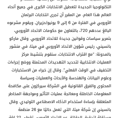
التكنولوجيا الجديدة لتعطيل الانتخابات الكبرى في جميع أنحاء
العالم هذا العام. من المقرر أن تجرى انتخابات البرلمان
الأوروبي في الفترة من 6 إلى 9 يونيو/حزيران. ويقوم مشرعوه
البالغ عددهم 720، بالتعاون مع حكومات الاتحاد الأوروبي،
بتمرير سياسات وقوانين جديدة للاتحاد الأوروبي. وقال ماركو
بانسيني، رئيس شؤون الاتحاد الأوروبي في ميتا، في منشور
بالمدونة: “مع اقتراب الانتخابات، سنقوم بتنشيط مركز
العمليات الانتخابية لتحديد التهديدات المحتملة ووضع إجراءات
التخفيف في الوقت الفعلي”. وقال إن خبراء من الاستخبارات
وعلوم البيانات والهندسة والأبحاث والعمليات وسياسة
المحتوى والفرق القانونية في الشركة سيركزون على مكافحة
المعلومات الخاطئة ومعالجة عمليات التأثير ومواجهة المخاطر
المتعلقة بإساءة استخدام الذكاء الاصطناعي التوليدي. وقال
بانسيني إن شركة ميتا، التي تعمل حاليًا مع 26 منظمة
مستقلة لتدقيق الحقائق عبر الاتحاد الأوروبي تغطي 22 لغة،