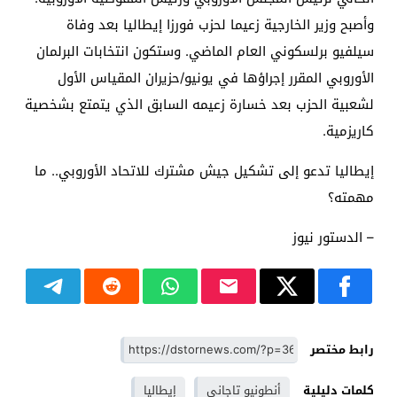
وأصبح وزير الخارجية زعيما لحزب فورزا إيطاليا بعد وفاة
سيلفيو برلسكوني العام الماضي. وستكون انتخابات البرلمان
الأوروبي المقرر إجراؤها في يونيو/حزيران المقياس الأول
لشعبية الحزب بعد خسارة زعيمه السابق الذي يتمتع بشخصية
كاريزمية.
إيطاليا تدعو إلى تشكيل جيش مشترك للاتحاد الأوروبي.. ما
مهمته؟
– الدستور نيوز
رابط مختصر
كلمات دليلية
أنطونيو تاجاني
إيطاليا