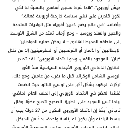
جيش أوروبي”. “هذا شرط مسبق أساسي بالنسبة لنا لكي
نكون قادرين على تبني سياسة خارجية أوروبية فعالة.”
وأضاف: “في عالم يضم لاعبين أقوياء مثل الولايات المتحدة
والصين والهند وروسيا – ومع أزمات تمتد من الشرق الأوسط
إلى منطقة المحيط الهادئ – لا يمكن حماية المواطنين
الإيطاليين أو الألمان أو الفرنسيين أو السلوفينيين إلا من خلال
كيان”. الموجود بالفعل، وهو الاتحاد الأوروبي”. لقد تصدر
التعاون الدفاعي الأوروبي الأجندة السياسية منذ الغزو
الروسي الشامل لأوكرانيا قبل ما يقرب من عامين. ومع ذلك،
تركزت الجهود بشكل أكبر على توسيع الناتو، حيث انضمت
فنلندا العضو في الاتحاد الأوروبي إلى الحلف العام الماضي،
بينما تسير السويد على الطريق الصحيح لتصبح عضوًا. وقال
تاجاني أيضًا إن الاتحاد الأوروبي المكون من 27 دولة يجب أن
يبسط قيادته وأن يكون له رئاسة واحدة، بدلاً من الهيكل
الحالي لرئيس المجلس الأوروبي ورئيس المفوضية الأوروبية.