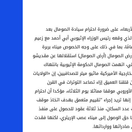
لبحر الأحمر لمدة 50 عاما. شددت الولايات المتحدة، الأربعاء، على ضرورة احترام سيادة الصومال بعد
لذي وقعه رئيس الوزراء الإثيوبي أبي أحمد مع زعيم
لصومال موسى بيهي عبدي يمنح إثيوبيا، وهي دولة غير ساحلية، منفذًا بطول 20 كيلومترًا على البحر الأحمر لمدة 50 عامًا، بما في ذلك على وجه الخصوص ميناء بربرة
أرض الصومال (أرض الصومال) استقلالها عن مقديشو
فصالي، اتهمت الصومال الحكومة الإثيوبية بانتهاك
جية الأميركية ماثيو ميلر للصحافيين، إن «الولايات
قلقنا العميق إزاء تصاعد التوترات في القرن
وروبي موقفا مماثلا يوم الثلاثاء، مؤكدا أن احترام
 إنها تريد إجراء “تقييم متعمق بهدف اتخاذ موقف
ث عدد السكان، منذ ثلاثة عقود للحصول على منفذ
ستقلال إريتريا عنها عام 1993 بعد حرب طويلة. وكان لإثيوبيا حق الوصول إلى ميناء عصب الإريتري، لكنها فقدت