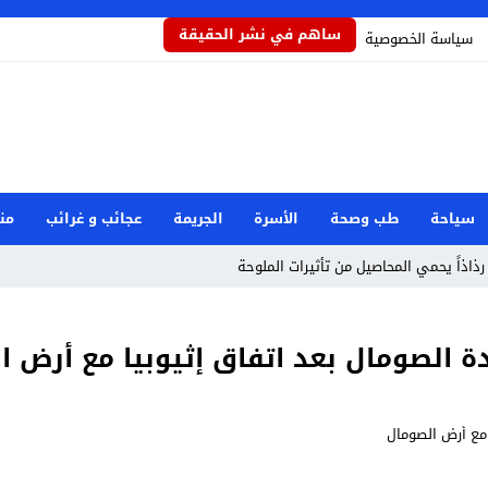
ساهم في نشر الحقيقة
سياسة الخصوصية
سياحة
طب وصحة
الأسرة
الجريمة
عجائب و غرائب
من
رذاذاً يحمي المحاصيل من تأثيرات الملوحة
مام رفض دور البطولة في بكيزة وزغلول
 الصومال بعد اتفاق إثيوبيا مع أرض ا
جار مرفأ بيروت: هل العدالة قريبة؟
صرية بعد حادثة دمياط
وان إيراني استهدف شركة صينية
طوارئ الوطنية