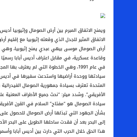
اخبار الرياضة – اليويفا يعقد اجتماعا طارئا
عالم الجريمة – ب الأمن والقضاء – في الصورة
عالم الجريمة – قُتل أربعة مهاجرين غير شرعيين
الاتفاق المثير للجدل الذي وقعته إثيوبيا مع إقليم أ
مال و اعمال – انكماش الاقتصاد السعودي ل
وقاعدة عسكرية، في مقابل اعتراف أديس أبابا رسميً
في عام 1991، وهي الخطوة التي لم يعترف به
سيادتها ووحدة أراضيها واستدعت سفيرها في أديس أبابا
المتحدة تعترف بسيادة جمهورية الصومال الفيدرالية ووح
الأفريقي”. وشدد ميلر: “نحث جميع الأطراف المعنية على
سيادة الصومال هو “مفتاح” السلام في القرن الأفريقي
بشأن الجهود التي تبذلها أرض الصومال للحصول على ال
هذا الحق خلال الحرب التي دارت بين أديس أبابا وأسمرة بين عامي 1998 و2000. وتعتمد إثيوبيا حاليا على ميناء جيبو