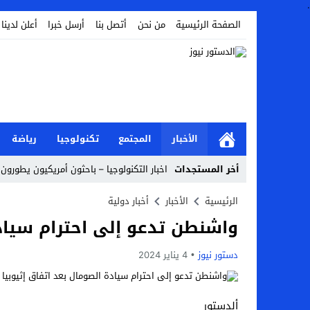
.
الصفحة الرئيسية
من نحن
أتصل بنا
أرسل خبرا
أعلن لدينا
الأخبار
المجتمع
تكنولوجيا
رياضة
أخر المستجدات
اخبار التكنولوجيا – باحثون أمريكيون يطورون 
أخبار الفن – ب الفن – إسعاد يونس: عادل إ
الرئيسية
الأخبار
أخبار دولية
واشنطن تدعو إلى احترام سيادة
اراء و اقلام الدستور – بعد ست سنوات من انف
مال و اعمال – تراجع السندات الخليجية والم
دستور نيوز
4 يناير 2024
اخبار العرب – الكويت: وفاة عامل نتيجة عد
عالم الجريمة – بالصور: إسبانيا تلغي حالة ال
ألدستور