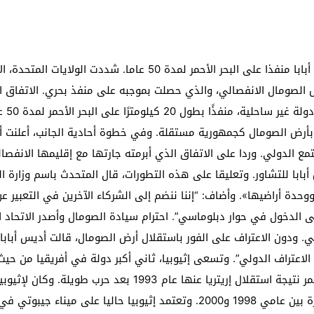
 لبحث خطة الفيفا لبيع حصة في كيان تجاري جديد
: إحباط عمليتين لتهريب مادة الكبتاجون إلى الخليج
ويمنح الاتفاق المبرم بين أرض الصومال وإثيوبيا أديس أبابا منفذا على ا
 أثناء محاولتهم عبور القناة الإنجليزية باتجاه بريطانيا
رض الصومال الانفصالي، والذي حصلت بموجبه على منفذ بحري. الاتفاق ا
لمرة الأولى منذ عامين ونصف
أرض ا
ا بأرض الصومال كجمهورية مستقلة. وفي خطوة أحادية الجانب، أعلنت 
ا المجتمع الدولي. وردا على الاتفاق الذي أبرمته جارتها مع إقليمها الان
 للتشاور. وتعليقا على هذه التطورات، قال المتحدث باسم وزارة الخار
دة أراضيها». وأضاف: “إننا ننضم إلى الشركاء الآخرين في التعبير عن 
 الدخول في حوار دبلوماسي”. احترام سيادة الصومال وأصدر الاتحاد الأ
. ودون الاعتراف على الفور باستقلال أرض الصومال، قالت أديس أبابا
اعتراف الدولي”. وتسعى إثيوبيا، ثاني أكبر دولة في أفريقيا من حي
إلى البحر بعد أن فقدت ساحلها الطويل على البحر الأحمر نتيجة ا
تي في صادراتها ووارداتها.