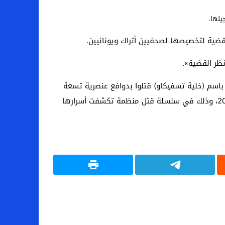
يلها.
ضية لتخصيصها لصحفيين أتراك ويونانيين.
ظر القضية».
باسم (خلية تسفيكاو) قتلوا بدوافع عنصرية تسعة
مهاجرين (ثمانية من أصول تركية وآخر من أصل يوناني) بالإضافة إلى شرطية ألمانية وذلك خلال الفترة بين عامي 2000 و2007، وذلك في سلسلة قتل منظمة تكشفت أسرارها