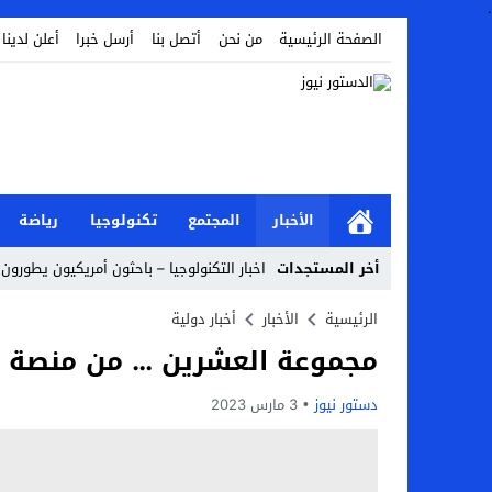
.
الصفحة الرئيسية
من نحن
أتصل بنا
أرسل خبرا
أعلن لدينا
الأخبار
المجتمع
تكنولوجيا
رياضة
أخر المستجدات
اخبار التكنولوجيا – باحثون أمريكيون يطورون ر
Stop
الرئيسية
الأخبار
أخبار دولية
مجموعة العشرين … من منصة س
Previous
Next
دستور نيوز
3 مارس 2023