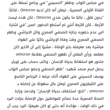
في مجلس النواب. وظهر “الحسيني” في برنامج تسعة على
القناة الأولى المصرية ، ليعلن أنه كان لديه Omicron ، قائلاً:
“بدون قلق ، غالبًا ما يكون عندي Omicron ، لكن هذه ليست
الأزمة ، لكن الأزمة أنني لم أستطع الحضور. امس “في اشارة
الى عدم حضوره جنازة الصحفي المصري وائل الابراشي. وظهر
الصحفي المصري وقت وفاة الإبراشي باكيًا على الهواء
مباشرة بعد معرفته بخبر الوفاة ، مشيرًا إلى أن الأخير كان
معلمه. ورأى البعض أن ظهور الصحفي بعلامة omicron
متحور هو استهانة بحياة الإنسان ، وكتب حساب على تويتر
يحمل اسم محمد شهيد: “ظهر الصحفي وعضو مجلس النواب
يوسف الحسيني على الهواء أثناء عرضه لـ البرنامج التاسع
على التليفزيون المصري ليعلن بكل سهولة عن إصابته بـ
omicron ، “تابع: استخفاف بحياة الإنسان”. وقدمت وزارة
الصحة المصرية عدة نصائح للمواطنين حول الإصابة بنزلات البرد
في ذلك الوقت ، مؤكدة أنه حتى لو كان طبيعيًا. البرد يجب أن