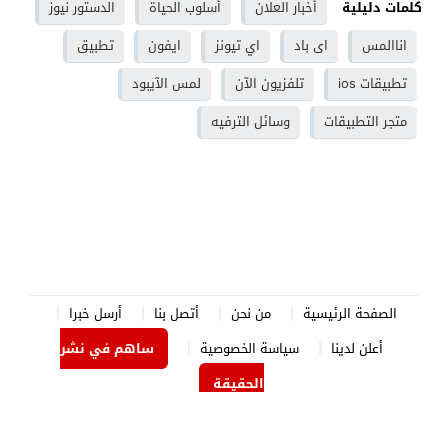
كلمات دليلية
أخبار العلان
أسلوب الحياة
الدستور نيوز
اناالمس
اى باد
اي تيونز
ايفون
تطبيق
تطبيقات ios
تلفزيون الآن
لمس الآيبود
متجر التطبيقات
وسائل الترفيه
الصفحة الرئيسية
من نحن
أتصل بنا
أرسل خبرا
أعلن لدينا
سياسة الخصوصية
ساهم في نشر
الحقيقة
الدستور نيوز
© 2026 جميع الحقوق محفوظة.