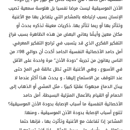
الأذن الموسيقية ليست مرضا نفسيا بل هلوسة سمعية تصيب
الإنسان بسبب ارتباطه بالمشاعر التي يتفاعل بها مع الأغنية
وتتأثر بها أو ربما تتأثر بها. ذكريات معينة تذكره بحدث أو
مكان معين وأيضًا يعاني البعض من هذه الظاهرة بسبب فراغ
التفكير الفكري الذي قد يتسبب في تراجع التفكير المعرفي.
أمل حامد الأخصائية النفسية الحامد أكدت أن حوالي 98٪ من
الناس يعانون من تجربة “دودة الأذن” مرة واحدة على الأقل
في الأسبوع ، وهي الأغنية التي تظل عالقة في المخ حتى
عند التوقف عن الاستماع إليها ، و يحدث هذا أكثر عندما لا
يبذل الدماغ مجهودًا عقليًا كبيرًا ، مثل المشي أو الذهاب إلى
الحمام أو القيام بالأعمال المنزلية البسيطة. أمل حامد
الأخصائية النفسية ما أسباب الإصابة بدودة الأذن الموسيقية؟
تتنوع أسباب الإصابة بدودة الأذن الموسيقية ، ومنها:
المشاعر: إذا تفاعلت مع الأغنية وتأثرت بها ، فإنها حتما
ستعلق في رأسك. على سبيل المثال ، إذا كنت تستمع إلى