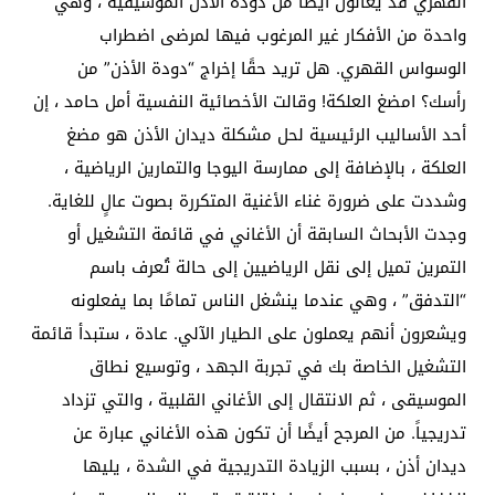
القهري قد يعانون أيضًا من دودة الأذن الموسيقية ، وهي
واحدة من الأفكار غير المرغوب فيها لمرضى اضطراب
الوسواس القهري. هل تريد حقًا إخراج “دودة الأذن” من
رأسك؟ امضغ العلكة! وقالت الأخصائية النفسية أمل حامد ، إن
أحد الأساليب الرئيسية لحل مشكلة ديدان الأذن هو مضغ
العلكة ، بالإضافة إلى ممارسة اليوجا والتمارين الرياضية ،
وشددت على ضرورة غناء الأغنية المتكررة بصوت عالٍ للغاية.
وجدت الأبحاث السابقة أن الأغاني في قائمة التشغيل أو
التمرين تميل إلى نقل الرياضيين إلى حالة تُعرف باسم
“التدفق” ، وهي عندما ينشغل الناس تمامًا بما يفعلونه
ويشعرون أنهم يعملون على الطيار الآلي. عادة ، ستبدأ قائمة
التشغيل الخاصة بك في تجربة الجهد ، وتوسيع نطاق
الموسيقى ، ثم الانتقال إلى الأغاني القلبية ، والتي تزداد
تدريجياً. من المرجح أيضًا أن تكون هذه الأغاني عبارة عن
ديدان أذن ، بسبب الزيادة التدريجية في الشدة ، يليها