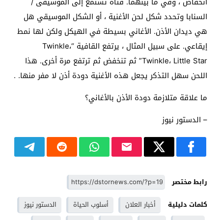
انخفاض ، وفي ما بينهما. فتاة تستمع إلى الموسيقى /
السنابا وتحدد شكل لحن الأغنية ، أو الشكل الموسيقي هل
هي ديدان الأذن. الأغاني بسيطة في الهيكل ولكن لها نمط
إيقاعي. على سبيل المثال ، يرتفع القافية “Twinkle،
Twinkle، Little Star” ثم تنخفض ثم ترتفع مرة أخرى. هذا
اللحن سهل التذكر يجعل هذه الأغنية دودة أذن لا مفر منها. .
ما علاقة متلازمة دودة الأذن بالأغاني؟
– الدستور نيوز
رابط مختصر
كلمات دليلية
أخبار العلان
أسلوب الحياة
الدستور نيوز