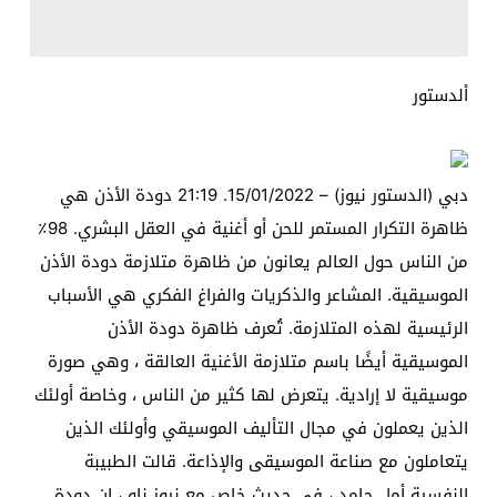
ألدستور
دبي (الدستور نيوز) – 15/01/2022. 21:19 دودة الأذن هي
ظاهرة التكرار المستمر للحن أو أغنية في العقل البشري. 98٪
من الناس حول العالم يعانون من ظاهرة متلازمة دودة الأذن
الموسيقية. المشاعر والذكريات والفراغ الفكري هي الأسباب
الرئيسية لهذه المتلازمة. تُعرف ظاهرة دودة الأذن
الموسيقية أيضًا باسم متلازمة الأغنية العالقة ، وهي صورة
موسيقية لا إرادية. يتعرض لها كثير من الناس ، وخاصة أولئك
الذين يعملون في مجال التأليف الموسيقي وأولئك الذين
يتعاملون مع صناعة الموسيقى والإذاعة. قالت الطبيبة
النفسية أمل حامد ، في حديث خاص مع نيوز ناو ، إن دودة