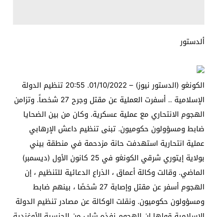
ألدستور
الكونغو (الدستور نيوز) – 01/10/2022. 20:55 تنظيم الدولة
الإسلامية .. أسفرت العملية عن مقتل وجرح 27 شخصاً. وتزامن
الهجوم الانتحاري مع عملية عسكرية. وكان من بين الضحايا
ضابط ومسؤولون حكوميون. تبنى تنظيم داعش الإرهابي
عملية انتحارية استهدفت حانة مزدحمة في منطقة بيني
بولاية إيتوري شرقي الكونغو في 25 كانون الأول (ديسمبر)
الماضي. وقالت وكالة أعماق ، الذراع الدعائية للتنظيم ، إن
الهجوم أسفر عن مقتل وإصابة 27 شخصًا ، بينهم ضابط
ومسؤولون حكوميون. ونقلت الوكالة عن مصادر تنظيم الدولة
الإسلامية قولها إن الهجوم نفذه شاب من الجنسية الأوغندية