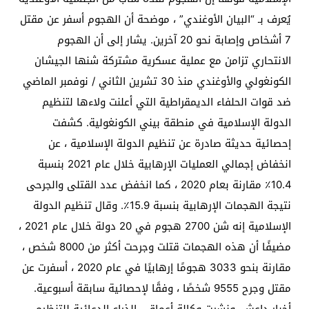
يُعرف بـ “البيان الأوغندي” ، موضحة أن الهجوم أسفر عن مقتل
7 أشخاص وإصابة نحو 20 آخرين. يشار إلى أن الهجوم
الانتحاري تزامن مع عملية عسكرية مشتركة شنها الجيشان
الكونغولي والأوغندي منذ 30 تشرين الثاني / نوفمبر الماضي
ضد قوات الحلفاء الديمقراطية التي أعلنت ولاءها لتنظيم
الدولة الإسلامية في منطقة بيني الكونغولية. كشفت
إحصائية حديثة صادرة عن تنظيم الدولة الإسلامية ، عن
انخفاض إجمالي العمليات الإرهابية خلال عام 2021 بنسبة
10.4٪ مقارنة بعام 2020 ، كما انخفض عدد القتلى والجرحى
نتيجة الهجمات الإرهابية بنسبة 15.9٪. وقال تنظيم الدولة
الإسلامية إنه شن 2700 هجوم في 20 دولة خلال عام 2021 ،
مضيفًا أن هذه الهجمات قتلت وجرحت أكثر من 8000 شخص ،
مقارنة بنحو 3033 هجومًا إرهابيًا في عام 2020 ، أسفرت عن
مقتل وجرح 9555 شخصًا ، وفقًا لإحصائية سابقة أسبوعية.
أخبار داعش. ونشرت وكالة أعماق ، الذراع الدعائية للتنظيم