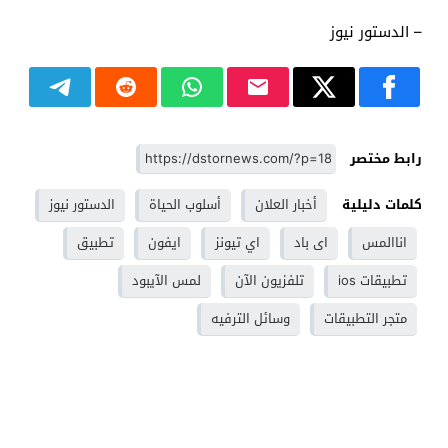
– الدستور نيوز
رابط مختصر
كلمات دليلية
أخبار العلان
أسلوب الحياة
الدستور نيوز
اناالمس
اى باد
اي تيونز
ايفون
تطبيق
تطبيقات ios
تلفزيون الآن
لمس الآيبود
متجر التطبيقات
وسائل الترفيه