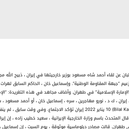
الدولية) – 01/10/2022. 15:50 أعلنت طالبان عن لقاء أحمد شاه مسعود بوزير خارجيتها في إير
زعيم “جبهة المقاومة الوطنية”. وإسماعيل خان ، الحاكم السابق لهرات 
الإمارة الإسلامية” في طهران. وأضاف مجاهد في هذه التغريدة: “الإم
 إيران ، ك د ، نورو مهاجرين ، سره ، إسماعيل خان ، أو أحمد مسعود ،
pic.twitter.com/eCb1SaH4cz – بلال كريمي (Bilal Karimi21) 10 يناير 2022 إيران تؤ
المتحدث باسم وزارة الخارجية الإيرانية ، سعيد خطيب زاده ، إن إير
طهران. قالت مصادر دبلوماسية موثوقة ، يوم السبت ، إن إسماعيل خا