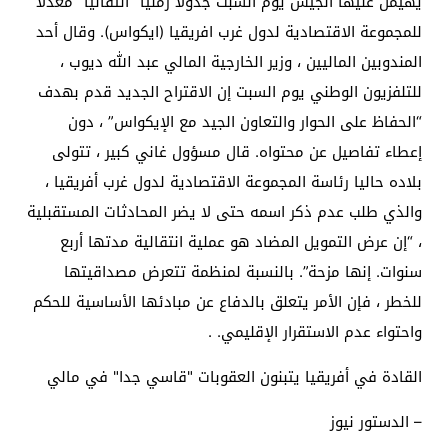
يهيمن عليها الجيش يوم السبت جدولا زمنيا “انتقاليا” معدلا
للمجموعة الاقتصادية لدول غرب افريقيا (ايكواس). وقال أحد
المندوبين الماليين ، وزير الخارجية المالي عبد الله ديوب ،
للتلفزيون الوطني يوم السبت إن الاقتراح الجديد قدم بهدف
“الحفاظ على الحوار والتعاون الجيد مع الإيكواس” ، دون
إعطاء تفاصيل عن محتواه. قال مسؤول غاني كبير ، تتولى
بلاده حاليا رئاسة المجموعة الاقتصادية لدول غرب أفريقيا ،
والذي طلب عدم ذكر اسمه حتى لا يضر المحادثات المستقبلية
، “إن عرض التمويل المضاد هو عملية انتقالية مدتها أربع
سنوات. إنها مزحة”. بالنسبة لمنظمة تتعرض مصداقيتها
للخطر ، فإن الأمر يتعلق بالدفاع عن مبادئها الأساسية للحكم
واحتواء عدم الاستقرار الإقليمي. .
القادة في أفريقيا يتبنون العقوبات "قاسي جدا" في مالي
– الدستور نيوز