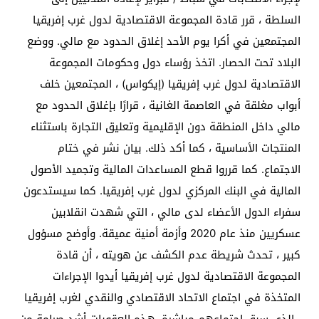
السلطة ، قرر قادة المجموعة الاقتصادية لدول غرب إفريقيا
المجتمعين في أكرا يوم الأحد إغلاق الحدود مع مالي. ووضع
البلاد تحت الحصار. اتخذ رؤساء دول وحكومات المجموعة
الاقتصادية لدول غرب إفريقيا (إيكواس) ، المجتمعين خلف
أبواب مغلقة في العاصمة الغانية ، قرارًا بإغلاق الحدود مع
مالي داخل المنطقة دون الإقليمية وتعليق التجارة باستثناء
المنتجات الأساسية ، كما أكد ذلك. بيان نشر في ختام
الاجتماع. كما قرروا قطع المساعدات المالية وتجميد الأصول
المالية في البنك المركزي لدول غرب إفريقيا. كما سيستدعون
سفراء الدول الأعضاء لدى مالي ، التي شهدت انقلابين
عسكريين منذ عام 2020 وأزمة أمنية عميقة. وأوضح مسؤول
كبير ، تحدث شريطة عدم الكشف عن هويته ، أن قادة
المجموعة الاقتصادية لدول غرب إفريقيا أيدوا الإجراءات
المتخذة في اجتماع الاتحاد الاقتصادي والنقدي لغرب إفريقيا
، الذي سبق اجتماعهم مباشرة. هذه العقوبات أشد صرامة من