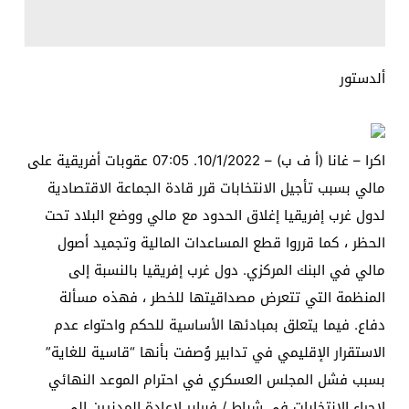
ألدستور
اكرا – غانا (أ ف ب) – 10/1/2022. 07:05 عقوبات أفريقية على
مالي بسبب تأجيل الانتخابات قرر قادة الجماعة الاقتصادية
لدول غرب إفريقيا إغلاق الحدود مع مالي ووضع البلاد تحت
الحظر ، كما قرروا قطع المساعدات المالية وتجميد أصول
مالي في البنك المركزي. دول غرب إفريقيا بالنسبة إلى
المنظمة التي تتعرض مصداقيتها للخطر ، فهذه مسألة
دفاع. فيما يتعلق بمبادئها الأساسية للحكم واحتواء عدم
الاستقرار الإقليمي في تدابير وُصفت بأنها “قاسية للغاية”
بسبب فشل المجلس العسكري في احترام الموعد النهائي
لإجراء الانتخابات في شباط / فبراير لإعادة المدنيين إلى