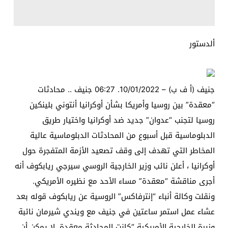
ألدستور
جنيف (أ ف ب) – 10/01/2022. 06:27 جنيف .. محادثات
“معقدة” بين روسيا وأمريكا بشأن أوكرانيا أنتوني بلينكين
روسيا لتجنب “عدوان” جديد ضد أوكرانيا واختيار طريق
الدبلوماسية قبل أسبوع من المحادثات الدبلوماسية عالية
المخاطر التي تهدف إلى وقف تصعيد الأزمة المتفجرة حول
أوكرانيا ، أعلن نائب وزير الخارجية الروسي سيرجي ريابكوف أنه
أجرى مناقشة “معقدة” مساء الأحد مع نظيره الأمريكي.
ونقلت وكالة أنباء “إنترفاكس” الروسية عن ريابكوف قوله بعد
عشاء عمل استمر ساعتين في جنيف مع ويندي شيرمان نائبة
وزيرة الخارجية الأمريكية “كانت المحادثة معقدة. لا يمكن أن