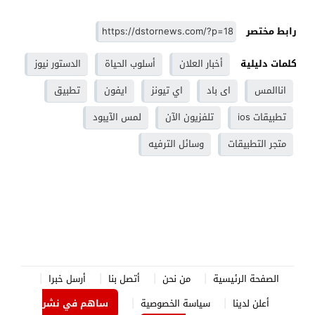
رابط مختصر
كلمات دليلية
أخبار العلان
أسلوب الحياة
الدستور نيوز
اناالمس
اى باد
اي تيونز
ايفون
تطبيق
تطبيقات ios
تلفزيون الآن
لمس الآيبود
متجر التطبيقات
وسائل الترفيه
الصفحة الرئيسية
من نحن
أتصل بنا
أرسل خبرا
أعلن لدينا
سياسة الخصوصية
ساهم في نشر