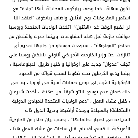
تكون سهلة”. كما وصف ريابكوف المحادثة بأنها “جادة” مع
استمرار المفاوضات يوم الاثنين. واضاف ريابكوف “اعتقد اننا
لن نضيع الوقت غدا (الاثنين)”. اتخذت الولايات المتحدة وروسيا
مواقف حازمة قبل هذه المفاوضات. وبينما حذرت واشنطن من
مخاطر “المواجهة” ، استبعدت موسكو من جانبها تقديم أي
تنازلات. حث وزير الخارجية الأمريكي أنتوني بلينكين روسيا على
تجنب “عدوان” جديد على أوكرانيا واختيار طريق الدبلوماسية ،
بينما يدعو الكرملين تحت ضغوط لسحب قواته من الحدود
الأوكرانية الغرب إلى توفير ضمانات أمنية في أوروبا ، بما في
ذلك ضمان عدم توسع الناتو شرقاً. من جهتها ، أكدت شيرمان
، خلال عشاء العمل ، “دعم الولايات المتحدة للمبادئ الدولية
(المتعلقة) بالسيادة ووحدة أراضيها وحرية الدول ذات
السيادة في اختيار تحالفاتها” ، بحسب بيان صادر عن الخارجية
الأمريكية.  قسم، أقسام. قبل ساعات من عشاء العمل هذا ،
قال ريابكوف إنه “يشعر بخيبة أمل إزاء الإشارات التي تلقاها