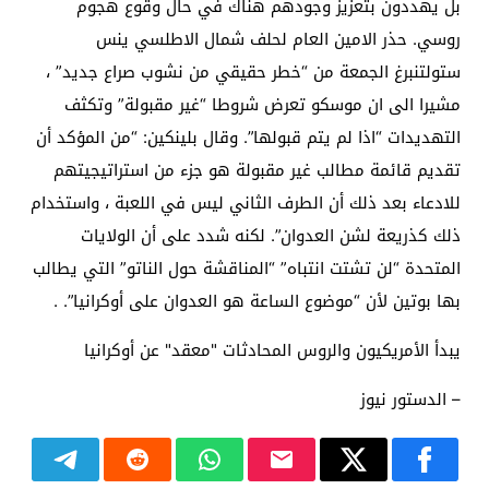
بل يهددون بتعزيز وجودهم هناك في حال وقوع هجوم
روسي. حذر الامين العام لحلف شمال الاطلسي ينس
ستولتنبرغ الجمعة من “خطر حقيقي من نشوب صراع جديد” ،
مشيرا الى ان موسكو تعرض شروطا “غير مقبولة” وتكثف
التهديدات “اذا لم يتم قبولها”. وقال بلينكين: “من المؤكد أن
تقديم قائمة مطالب غير مقبولة هو جزء من استراتيجيتهم
للادعاء بعد ذلك أن الطرف الثاني ليس في اللعبة ، واستخدام
ذلك كذريعة لشن العدوان”. لكنه شدد على أن الولايات
المتحدة “لن تشتت انتباه” “المناقشة حول الناتو” التي يطالب
بها بوتين لأن “موضوع الساعة هو العدوان على أوكرانيا”. .
يبدأ الأمريكيون والروس المحادثات "معقد" عن أوكرانيا
– الدستور نيوز