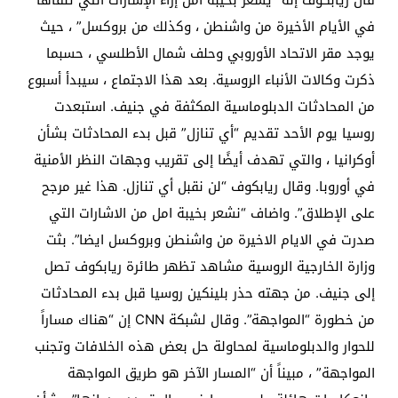
في الأيام الأخيرة من واشنطن ، وكذلك من بروكسل” ، حيث
يوجد مقر الاتحاد الأوروبي وحلف شمال الأطلسي ، حسبما
ذكرت وكالات الأنباء الروسية. بعد هذا الاجتماع ، سيبدأ أسبوع
من المحادثات الدبلوماسية المكثفة في جنيف. استبعدت
روسيا يوم الأحد تقديم “أي تنازل” قبل بدء المحادثات بشأن
أوكرانيا ، والتي تهدف أيضًا إلى تقريب وجهات النظر الأمنية
في أوروبا. وقال ريابكوف “لن نقبل أي تنازل. هذا غير مرجح
على الإطلاق”. واضاف “نشعر بخيبة امل من الاشارات التي
صدرت في الايام الاخيرة من واشنطن وبروكسل ايضا”. بثت
وزارة الخارجية الروسية مشاهد تظهر طائرة ريابكوف تصل
إلى جنيف. من جهته حذر بلينكين روسيا قبل بدء المحادثات
من خطورة “المواجهة”. وقال لشبكة CNN إن “هناك مساراً
للحوار والدبلوماسية لمحاولة حل بعض هذه الخلافات وتجنب
المواجهة” ، مبيناً أن “المسار الآخر هو طريق المواجهة