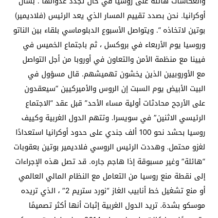
وانعكاسات هائلة على روسيا في حال تجدد عدوانها”. بشأن
أوكرانيا. نحن بصدد تقييم المسار الذي يعد الرئيس (فلاديمير)
بوتين لاتخاذه “. ويتواصل الأسبوع الدبلوماسي بلقاء بين الناتو
وروسيا يوم الأربعاء في بروكسل ، ثم باجتماع الخميس في
فيينا مع منظمة الأمن والتعاون في أوروبا من أجل التواصل
مع الأوروبيين الذين يخشون تهميشهم. قال مسؤول في
البيت الأبيض يوم السبت إن الروس والأميركيين “سيعقدون
على الأرجح محادثات أولية مساء الأحد” قبل عقد “الاجتماع
الرئيسي الاثنين” في سويسرا. وتتهم الدول الغربية وكييف
روسيا بحشد نحو 100 ألف جندي على حدود أوكرانيا استعدادًا
لغزو محتمل. وهددت الرئيس الروسي فلاديمير بوتين بعقوبات
“هائلة” وغير مسبوقة إذا هاجم جاره. قد تصل هذه الإجراءات
إلى نقطة منع روسيا من التعامل مع النظام المالي العالمي
أو منع تشغيل خط أنابيب الغاز “نورد ستريم 2” ، الذي تريده
موسكو بشدة. تريد الدول الغربية إثبات أنها أكثر تصميمًا