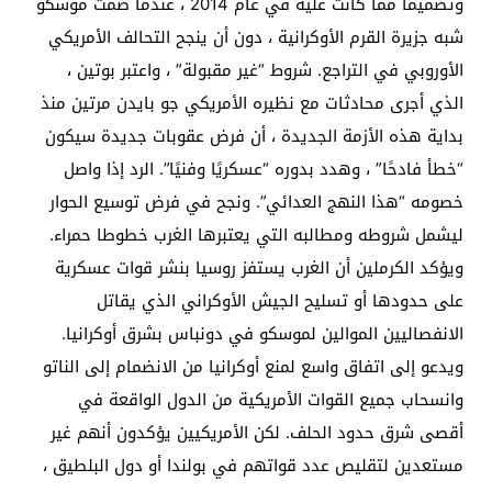
وتصميمًا مما كانت عليه في عام 2014 ، عندما ضمت موسكو
شبه جزيرة القرم الأوكرانية ، دون أن ينجح التحالف الأمريكي
الأوروبي في التراجع. شروط “غير مقبولة” ، واعتبر بوتين ،
الذي أجرى محادثات مع نظيره الأمريكي جو بايدن مرتين منذ
بداية هذه الأزمة الجديدة ، أن فرض عقوبات جديدة سيكون
“خطأ فادحًا” ، وهدد بدوره “عسكريًا وفنيًا”. الرد إذا واصل
خصومه “هذا النهج العدائي”. ونجح في فرض توسيع الحوار
ليشمل شروطه ومطالبه التي يعتبرها الغرب خطوطا حمراء.
ويؤكد الكرملين أن الغرب يستفز روسيا بنشر قوات عسكرية
على حدودها أو تسليح الجيش الأوكراني الذي يقاتل
الانفصاليين الموالين لموسكو في دونباس بشرق أوكرانيا.
ويدعو إلى اتفاق واسع لمنع أوكرانيا من الانضمام إلى الناتو
وانسحاب جميع القوات الأمريكية من الدول الواقعة في
أقصى شرق حدود الحلف. لكن الأمريكيين يؤكدون أنهم غير
مستعدين لتقليص عدد قواتهم في بولندا أو دول البلطيق ،