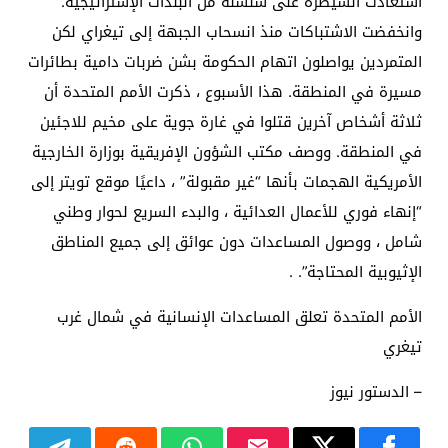
استعادت السيطرة على سلسلة من البلدات الإستراتيجية.
وانخفضت الاشتباكات منذ انسحاب الجبهة إلى تيغراي لكن
المتمردين يواصلون اتهام الحكومة بشن ضربات دامية بطائرات
مسيرة في المنطقة. هذا الأسبوع ، ذكرت الأمم المتحدة أن
ثلاثة أشخاص آخرين قتلوا في غارة جوية على مخيم للاجئين
في المنطقة. ووصف مكتب الشؤون الإفريقية بوزارة الخارجية
الأمريكية الهجمات بأنها “غير مقبولة” ، داعيًا موقع تويتر إلى
“إنهاء فوري للأعمال العدائية ، والبدء السريع لحوار وطني
شامل ، ووصول المساعدات دون عوائق إلى جميع المناطق
الإثيوبية المحتاجة”. .
الأمم المتحدة تعلق المساعدات الإنسانية في شمال غرب
تيغري
– الدستور نيوز