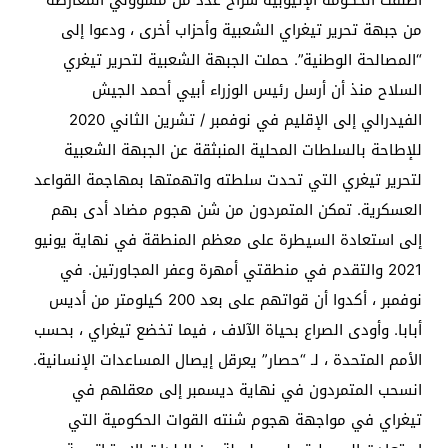
من جبهة تحرير تيغراي الشعبية وأحزاب أخرى ، ودعوا إلى
“المصالحة الوطنية”. حملت الجبهة الشعبية لتحرير تيغري
السلاح منذ أن أرسل رئيس الوزراء أبيي أحمد الجيش
الفيدرالي إلى الإقليم في نوفمبر / تشرين الثاني 2020
للإطاحة بالسلطات المحلية المنبثقة عن الجبهة الشعبية
لتحرير تيغري التي تحدت سلطته واتهمتها بمهاجمة القواعد
العسكرية. تمكن المتمردون من شن هجوم مضاد أدى بهم
إلى استعادة السيطرة على معظم المنطقة في نهاية يونيو
2021 والتقدم في منطقتي أمهرة وعفر المجاورتين. في
نوفمبر ، أكدوا أن قواتهم على بعد 200 كيلومتر من أديس
أبابا. وأودى الصراع بحياة الآلاف ، فيما تخضع تيغراي ، بحسب
الأمم المتحدة ، لـ “حصار” يعرقل إيصال المساعدات الإنسانية.
انسحب المتمردون في نهاية ديسمبر إلى معقلهم في
تيغراي في مواجهة هجوم شنته القوات الحكومية التي