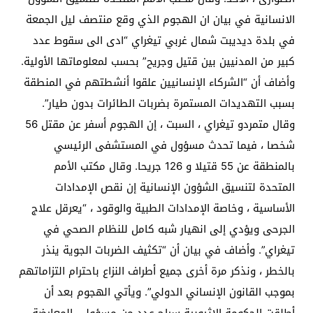
الانسانية في بيان ان الهجوم الذي وقع منتصف ليل الجمعة
في بلدة ديديبت شمال غربي تيغراي “ادى الى سقوط عدد
كبير من المدنيين بين قتيل وجريح” بحسب لمعلوماتها الأولية.
وأضاف أن “الشركاء الإنسانيين علقوا أنشطتهم في المنطقة
بسبب التهديدات المستمرة بضربات الطائرات بدون طيار”.
وقال متمردو تيغراي ، السبت ، إن الهجوم أسفر عن مقتل 56
شخصا ، فيما تحدث مسؤول في المستشفى الرئيسي
بالمنطقة عن 55 قتيلا و 126 جريحا. وقال مكتب الأمم
المتحدة لتنسيق الشؤون الإنسانية إن نقص الإمدادات
الأساسية ، وخاصة الإمدادات الطبية والوقود ، “يعرقل علاج
الجرحى ويؤدي إلى انهيار شبه كامل للنظام الصحي في
تيغراي”. وأضاف في بيان أن “تكثيف الضربات الجوية ينذر
بالخطر ، ونذكر مرة أخرى جميع أطراف النزاع باحترام التزاماتهم
بموجب القانون الإنساني الدولي”. ويأتي الهجوم بعد أن
أطلقت الحكومة الإثيوبية سراح عدد من مسؤولي المعارضة