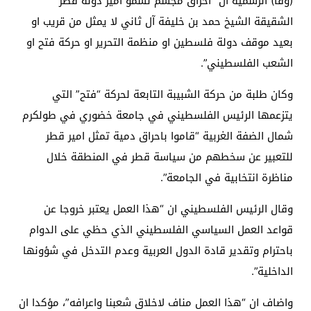
(وفا) الرسمية ان “احراق مجسم لسمو أمير دولة قطر
الشقيقة الشيخ حمد بن خليفة آل ثاني لا يمثل من قريب او
بعيد موقف دولة فلسطين او منظمة التحرير او حركة فتح او
الشعب الفلسطيني”.
وكان طلبة من حركة الشبيبة التابعة لحركة “فتح” التي
يتزعمها الرئيس الفلسطيني في جامعة خضوري في طولكرم
شمال الضفة الغربية “قاموا باحراق دمية تمثل امير قطر
للتعبير عن سخطهم من سياسة قطر في المنطقة خلال
مناظرة انتخابية في الجامعة”.
وقال الرئيس الفلسطيني ان “هذا العمل يعتبر خروجا عن
قواعد العمل السياسي الفلسطيني الذي حظي على الدوام
باحترام وتقدير قادة الدول العربية وعدم التدخل في شؤونها
الداخلية”.
واضاف ان “هذا العمل مناف لاخلاق شعبنا واعرافه”، مؤكدا ان