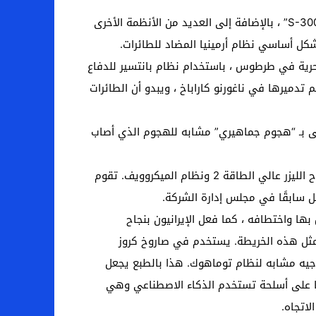
كما تسببت الطائرات بدون طيار في حدوث اضطراب وفوضى لنظام الدفاع الجوي الأرمني الروسي الصنع الأكثر قدرة “S-300” ، بالإضافة إلى العديد من الأنظمة الأخرى
شكل أساسي نظام أرمينيا المضاد للطائرات.
حرية في طرطوس ، باستخدام نظام بانتسير للدفاع
تدميرها في ناغورنو كاراباخ ، ويبدو أن الطائرات
مى بـ “هجوم جماهيري” مشابه للهجوم الذي أصاب
الآن ، تعمل الولايات المتحدة على طريقة لمواجهة الطائرات بدون طيار بأسلحة طاقة موجهة ، بما في ذلك نظام سلاح الليزر عالي الطاقة 2 ونظام الميكروويف. تقوم
اق نظام التشغيل الخاص بها واختطافه ، كما فعل الإيرانيون بنجاح
 على الخرائط الداخلية ، مثل هذه الخريطة. يستخدم في صاروخ كروز
توجيه مشابه لنظام توماهوك. هذا بالطبع يجعل
ليًا على أسلحة تستخدم الذكاء الاصطناعي وهي