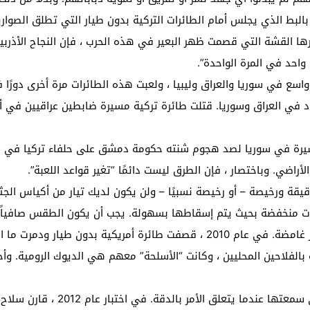
ط الذي يجلس أمام الطائرات التركية بدون طيار التي تطلق الصواريخ وا
ارها القشة التي قصمت ظهر البعير في هذه الحرب ، فإن النجاح الأذربيج
واحد في المرة الواحدة”.
سع في سوريا والعراق وليبيا ، ولعبت هذه الطائرات مرة أخرى دورًا ف
 في العراق وسوريا. قتلت طائرة تركية مسيرة ضابطين عراقيين في أب
رت تركيا طائرات مسيرة في سوريا لصد هجوم شنته حكومة دمشق على حلفاء ترك
أراضي. وباختصار ، فإن الطرق ليست دائمًا “تغير قواعد اللعبة”.
يقة ورخيصة – أو رخيصة نسبيًا – ولن يكون لديك تيار من أكياس الجثث
عات منخفضة بحيث يتم إسقاطها بسهولة. يجب أن يكون الطقس صافياً و
خلاف ذلك ، ما تراه الطائرات بدون طيار هو صور غامضة. في عام 2010 ، قصفت طائر