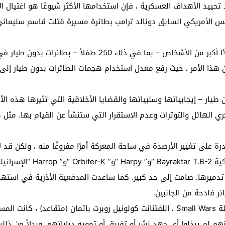
تحييد الأهداف العسكرية ، فإن استخدامها الأكثر شيوعًا هو اغتيال ا
س الأمريكي السابق دونالد ترامب بطائرة مسيرة قتلت قاسم سليماني ، 
في العام الأول فقط من إدارته ، قتل ترامب عددًا أكبر من الأشخا
عن هذا الأمر ، حيث رفع معدل استخدام هجمات الطائرات بدون طيار إلى
طيار – إيجابياتها وسلبياتها والقضايا الأخلاقية التي تثيرها هذه ال
ي الهائل والتوترات وعدم الاستقرار التي ستنشأ عن القيام بها. مثل 
ة على تغيير الأرصدة في ساحة المعركة أمرًا مفروغًا منه ، ولكن قد ل
الطائرات بدون طيار الأذربيجان
دميرها. صامت إلى حد كبير. كما ساعدت المدفعية الأذرية في استهداف 
ر فادحة من الجانبين.
ومع ذلك ، كما يشير المؤرخ العسكري ومحرر مجلة Small Wars ، اللفتنانت كولونيل روبرت با
هم لم يبذلوا أي جهد نشر أو تفريق أو تمويه دباباتهم. وبدلاً من ذ