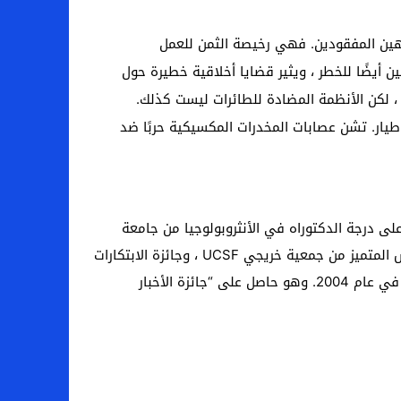
زهين المفقودين. فهي رخيصة الثمن للعمل
ن أيضًا للخطر ، ويثير قضايا أخلاقية خطيرة حول
، لكن الأنظمة المضادة للطائرات ليست كذلك.
 طيار. تشن عصابات المخدرات المكسيكية حربًا ضد
درجة الدكتوراه في الأنثروبولوجيا من جامعة
كاليفورنيا ، بيركلي. أشرف على برنامج الصحافة في جامعة كاليفورنيا ، سانتا كروز لمدة 23 عامًا ، وحصل على جائزة التدريس المتميز من جمعية خريجي UCSF ، وجائزة الابتكارات
التعليمية من جامعة كاليفورنيا ، لوس أنجلوس ، وجائزة التميز في التدريس. كان أيضًا عميدًا في جامعة كاليفورنيا ، وتقاعد في عام 2004. وهو حاصل على “جائزة الأخبار