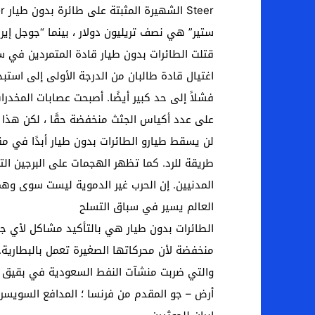
ستير” هي نصف تريليون دولار ، بينما “جوجل إيرث
قتلت الطائرات بدون طيار قادة المتمردين في سو
اغتيال قادة طالبان من الدرجة الأولى إلى استبد
فشلاً إلى حد كبير أيضًا. أصبحت عصابات المخد
على عدد أكياس الجثث منخفضة حقًا ، لكن هذا يث
لن يسقط طيارو الطائرات بدون طيار أبدًا في 
طريقة للرد. كما تظهر الهجمات على البرجين الت
المدنيين. إن الحرب غير الدموية ليست سوى وهم
العالم يسير في سباق التسلح
الطائرات بدون طيار هي بالتأكيد مشاكل لأي جي
منخفضة لأن محركاتها الصغيرة تعمل بالبطارية. 