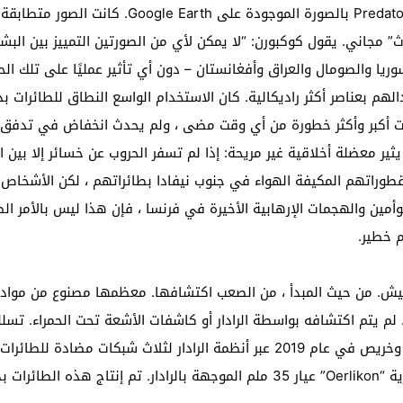
Steer الشهيرة المثبتة على طائرة بدون طيار edator
” مجاني. يقول كوكبورن: “لا يمكن لأي من الصورتين التمييز بين البشر
ريا والصومال والعراق وأفغانستان – دون أي تأثير عمليًا على تلك الح
الهم بعناصر أكثر راديكالية. كان الاستخدام الواسع النطاق للطائرات 
رات أكبر وأكثر خطورة من أي وقت مضى ، ولم يحدث انخفاض في تدفق ا
ير معضلة أخلاقية غير مريحة: إذا لم تسفر الحروب عن خسائر إلا بين
مقطوراتهم المكيفة الهواء في جنوب نيفادا بطائراتهم ، لكن الأشخ
وأمين والهجمات الإرهابية الأخيرة في فرنسا ، فإن هذا ليس بالأمر ال
 خطير.
ش. من حيث المبدأ ، من الصعب اكتشافها. معظمها مصنوع من مواد غير
لم يتم اكتشافه بواسطة الرادار أو كاشفات الأشعة تحت الحمراء. تسلل
والتي ضربت منشآت النفط السعودية في بقيق وخريص في عام 2019 عبر أنظمة الراد
أرض – جو المقدم من فرنسا ؛ المدافع السويسرية “Oerlikon” عيار 35 ملم الموجهة 