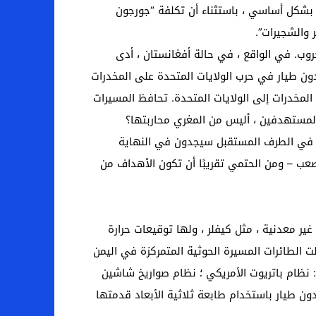
Pr بالصورة الموجودة على Google Earth. كانت الصور متطابقة بشكل أساسي ، باستثناء أن تكلفة “جورجون
 والشجيرات”.
روب. في الواقع ، في حالة أفغانستان ، أدى
بدون طيار في حرب الولايات المتحدة على المخدرات
لمخدرات إلى الولايات المتحدة. تحافظ المسيرات
 المستهدفين ، أليس من المغري محاربتها؟
اص في الطرف المستقبل سيجدون في النهاية
صعب – ومن الحتمي تقريبًا أن تكون الأهداف من
 معدنية ، مثل كيفلر ، ولها توقيعات حرارة
ت الطائرات المسيرة الحوثية المتمركزة في اليمن
ار لثلاث شبكات مضادة للطائرات: نظام باتريوت الأمريكي ؛ نظام صواريخ شاشين
بالرادار. تم إنتاج هذه الطائرات بدون طيار باستخدام طابعة ثلاثية الأبعاد قدمتها