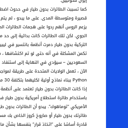
إيران للحوثيين.
قصيرة ومتوسطة المدى. على ما يبدو ، لم يتم ا
يزعم الروس أنهم ردوا على هجمات الطائرات ال
الجوي. لكن تلك الطائرات كانت بدائية إلى حد م
التركية بدون طيار دمرت أنظمة بانتسير في ليبيا 
تكمن المشكلة في أنه حتى لو تم اكتشافها ، ف
السعوديين – سيؤدي في النهاية إلى استنفاد مخز
Python ببناء نماذج أولية لكليهما بتكلفة 30 مليون دولار. وزير دفاع الرئيس بايدن ، الجنرال لويد أوستن (متقاعد) ، عمل سابقًا في مجلس إدارة الشركة.
الأمريكي “توماهوك”. يبدو أن الطائرات بدون ط
طائرتك بدون طيار أو صاروخ كروز الخاص بك مستق
قادرة أساسًا على “اتخاذ قرار” بنفسها بشأن ما يجب مهاجمته. ربما ليس “nator