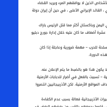
لأشخاص الذين لا يوافقهم المرء ويريد القضاء
القائد الإيراني الأعلى ، في حين أن إيران دولة
ص – بما في ذلك 250 طفلاً – بطائرات بدون طيار في اليمن وباكستان أكثر مما قتل الرئيس باراك
 عشرة أضعاف ما كان عليه خلال إدارة جورج دبليو
أسلحة للحرب – مهمة ضرورية وعاجلة إذا كان
هذه الدورة.
ا يكون هذا هو بالضبط ما يتم الإعلان عنه.
ية – معظمها التركية Bayraktar T.B-2 “و” Harpy “و” Orbiter-K “و” Harrop “الإسرائيلية – تسببت بالفعل في أضرار للدبابات الأرمنية
المواقع الأرمنية. لكن الأذربيجانيين انتصروا
تمان (متقاعد) ، كانت المسيرات الأذربيجانية فعالة بسبب عدم الكفاءة
لك ، قاموا بجمعهم بالقرب من بعضهم البعض في