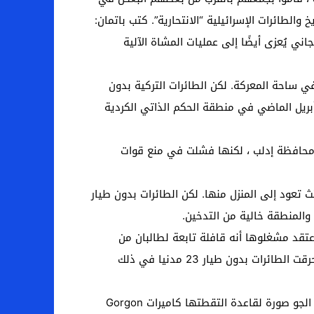
لطائرات الإسرائيلية “الانتحارية”. كتب باتمان:
اني يُعزى أيضًا إلى عمليات المشاة الآلية
ي ساحة المعركة. لكن الطائرات التركية بدون
ريل الماضي في منطقة الحكم الذاتي الكردية
يا في محافظة إدلب ، لكنها فشلت في منع قوات
 تعود إلى المنزل منها. لكن الطائرات بدون طيار
المنطقة خالية من التدخين.
ة أمريكية بدون طيار ودمرت ما اعتقد مشغلوها أنه قافلة تابعة لطالبان من
شاحنات تحمل أسلحة. لكن الشاحنات كانت مليئة بالفلاحين المحليين ، وكانت “الأسلحة” معهم هي الديوك الرومية. وأحرقت الطائرات بدون طيار 23 مدنيا في ذلك
أيضًا ، لا ترقى أجهزة التوجيه دائمًا إلى مستوى سمعتها عندما يتعلق الأمر بالدقة. في اختبار عام 2012 ، قارن سلاح الجو صورة لقاعدة التقطتها كاميرات Gorgon