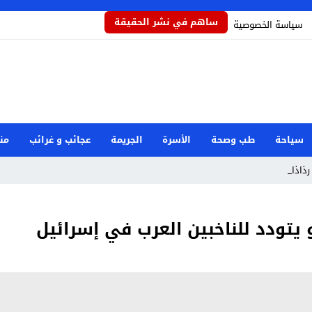
ساهم في نشر الحقيقة
سياسة الخصوصية
سياحة
طب وصحة
الأسرة
الجريمة
عجائب و غرائب
من
رذاذاً يحمي ا_
و يتودد للناخبين العرب في إسرائيل