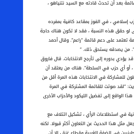
ائمة بعد أن تحدث قادته مع السيد نتنياهو ،
ب إسلامي ، في الفوز بمقاعد كافية بمفرده
 دخوله إلى الكنيست. حتى لو حقق هذه النسبة ، فقد لا تكون هناك حاجة
مة تعتمد على دعم قائمة “راعم”. وقال أحمد
ات”. من يصدقه يستحق ذلك. “
قد يؤدي بدوره إلى تأرجح الانتخابات. قال فاروق
 ، أو أي حزب في السلطة”. هناك من يعتقد أن
ون للمشاركة في الانتخابات هذه المرة أقل من
ت: “لقد صوتت للقائمة المشتركة في المرة
 هذا الواقع إلى تفضيل الليكود والأحزاب الأخرى
ثانية في استطلاعات الرأي ، تشكيل ائتلاف مع
عل مثل هذا الحديث عن التعاون أكثر قبولا. لكنه
نيين في الضفة الغربية وقطاع غزة ، إلا أن