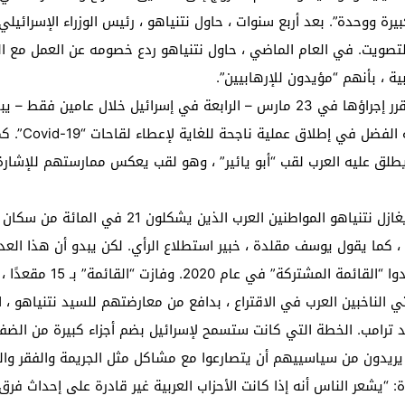
رة ووحدة”. بعد أربع سنوات ، حاول نتنياهو ، رئيس الوزراء الإسرائيلي
التصويت. في العام الماضي ، حاول نتنياهو ردع خصومه عن العمل مع ا
ية ، بأنهم “مؤيدون للإرهابيين”.
ومع ذلك ، في الفترة التي تسبق الانتخابات المقرر إجراؤها في 23 مارس – الرابعة ف
من الزيارات إ
طلق عليه العرب لقب “أبو يائير” ، وهو لقب يعكس ممارستهم للإشارة إ
، كما يقول يوسف مقلدة ، خبير استطلاع الرأي. لكن يبدو أن هذا العدد
ما يقرب من 90 في المائة 
 ما يقرب من ثلثي الناخبين العرب في الاقتراع ، بدافع من معارضتهم للسيد نتن
د ترامب. الخطة التي كانت ستسمح لإسرائيل بضم أجزاء كبيرة من الضفة 
 يريدون من سياسييهم أن يتصارعوا مع مشاكل مثل الجريمة والفقر وال
: “يشعر الناس أنه إذا كانت الأحزاب العربية غير قادرة على إحداث فر