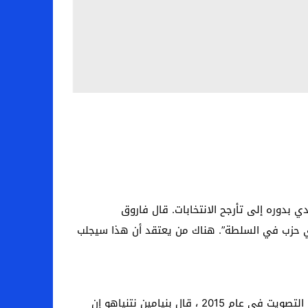
دي بدوره إلى تأرجح الانتخابات. قال فاروق
 أي حزب في السلطة”. هناك من يعتقد أن هذا سيجلب
بيت المقدس – بينما كان يحاول ترهيب قاعدته الدينية والوطنية ودفعهم للخروج إلى صناديق الاقتراع والمشاركة في التصويت في عام 2015 ، قال بنيامين نتنياهو إن