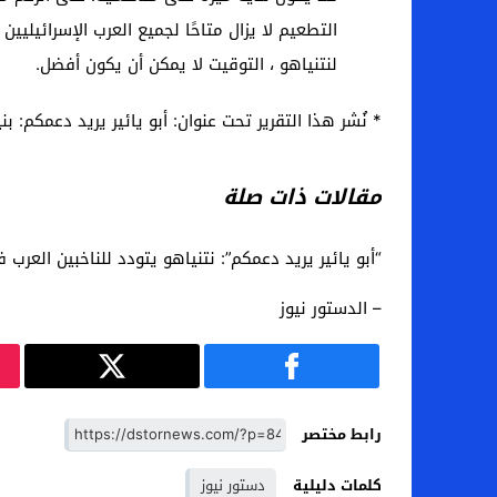
التطعيم لا يزال متاحًا لجميع العرب الإسرائيل
لنتنياهو ، التوقيت لا يمكن أن يكون أفضل.
* نُشر هذا التقرير تحت عنوان: أبو يائير يريد دعمكم: ب
مقالات ذات صلة
“أبو يائير يريد دعمكم”: نتنياهو يتودد للناخبين العرب 
– الدستور نيوز
رابط مختصر
كلمات دليلية
دستور نيوز