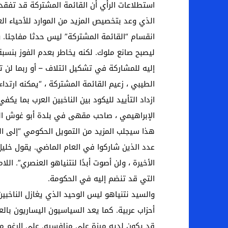
استطلاعات الرأي أن القائمة المشتركة قد تفقد 
الذي وعد بتخصيص المزيد من الموارد للأحياء العر
انقسام “القائمة المشتركة” ليس حدثا مفاجئا. 
إليه للمشاركة في تشكيل ائتلاف – أو ربما لن ت
الطيبي ، زعيم القائمة المشتركة ، “يمكنه ارتدا
ازداد التأييد لليكود بين الناخبين العرب بما ي
الإبراهيمي ، صاحب مقهى في بلدة أبو غوش العر
هذا سيجلب المزيد من التمويل الحكومي “إلى ال
عدد الذين شاركوا في العام الماضي. يقول خلي
الأخيرة ، ولن أصوت أبدًا لنتنياهو العنصري”. ال
التي قد تنضم إليه في الحكومة.
والسيد نتنياهو ليس الوحيد الذي يغازل الناخبين
أحزاب عربية. كما يعد السياسيون اليساريون بالع
قد يكون لديه ميزة على منافسيه. على الرغم من 