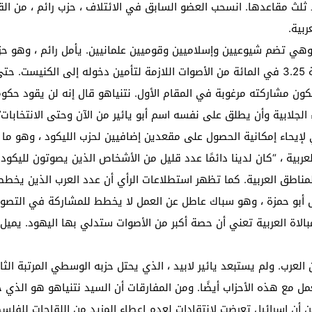
ثلث مقاعدها. انسحب العضو السابق في الائتلاف ، حزب رائم ، من الق
بية.
وهي تضم شيوعيين وإسلاميين وقوميين علمانيين. يأمل رائم ، وهو حز
ليصبح صانع ملوك. لكنه يخاطر بعدم الفوز بنسبة 3.25 في المائة من الأصوات اللازمة لتأمين
كون مشاركته مرغوبة في المقام الأول. نتنياهو قال إنه لن يقود حكو
ء الجلابية وأن يطلق على نفسه اسم أبو يائير من الآن وحتى الانتخاب
كفي لإيحاء إمكانية الحصول على مقعدين إضافيين لحزب الليكود ، وهو ما 
بية ، “كان لدينا دائمًا عدد قليل من الأشخاص الذين يصوتون لليكود
مناطق العربية. كما تظهر استطلاعات الرأي أن عدد العرب الذين يخطط
ل أبو حمزة ، وهو سباك عاطل عن العمل لا يخطط للمشاركة في التصوي
لامبالاة العربية تعني أن حصة أكبر من الأصوات ستدلي بها اليهود. يميل
 العرب. ولم يستبعد يائير لابيد ، الذي يحتل حزبه الوسطي المرتبة ال
مل مع هذه الأحزاب أيضًا. ومن المفارقات أن السيد نتنياهو هو الذي ج
أن إسرائيل تعرضت لانتقادات لعدم إعطاء المزيد من اللقاحات للفلسطي