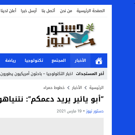
.
الصفحة الرئيسية
من نحن
أتصل بنا
أرسل خبرا
أعلن لدينا
الأخبار
المجتمع
تكنولوجيا
رياضة
أخر المستجدات
اخبار التكنولوجيا – باحثون أمريكيون يطورون 
Stop
الرئيسية
الأخبار
خطوط حمراء
“أبو يائير يريد دعمكم”: نتنياه
Previous
Next
دستور نيوز
19 مارس 2021