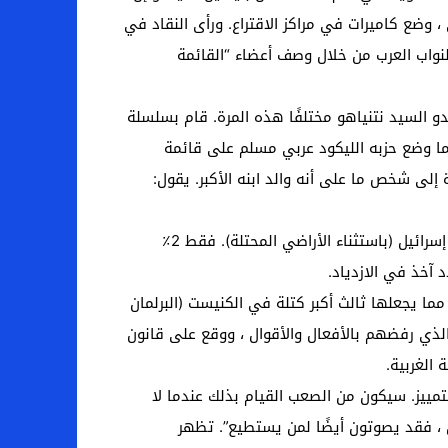
 ، وضع كاميرات في مراكز الاقتراع. ورأى النقاد في
لنواب العرب من خلال وصف أعضاء “القائمة
ي إسرائيل خلال عامين فقط – يبدو السيد نتنياهو مختلفًا هذه المرة. قام بسلسلة
لى البلدات العربية ، حيث يُنسب إليه الفضل في إطلاق عملية ناجحة للغاية لإعطاء لقاحات “Covid-19”. كما وضع حزبه الليكود عربي مسلم على قائمة
لى شخص ما على أنه والد ابنه الأكبر. يقول:
والآن ، في مواجهة سباق انتخابي وشيك آخر ، يغازل نتنياهو المواطنين العرب الذين يشكلون 21 في المائة من سكان إسرائيل (باستثناء الأراضي المحتلة). فقط 2٪
 آخذ في الازدياد.
من الناخبين العرب أيدوا “القائمة المشتركة” في عام 2020. وفازت “القائمة” بـ 15 مقعدًا ، مما يجعلها ثالث أكبر كتلة في الكنيست (البرلمان
ياهو ، الذي رفضهم بالأفعال والأقوال ، ووقع على قانون
الغربية.
تمييز. سيكون من الصعب القيام بذلك عندما لا
ق ، فقد يصوتون أيضًا لمن يستطيع”. تظهر