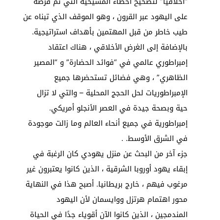
“أخلاقيًا” لتصحيح أخطاء المسيحية التي تم فرضه
على اليهود عبر القرون ، وهو الموقف الذي تبناه عن
طيب خاطر من قبل المهتمين بأهداف استراتيجية.
بالإضافة إلى الغرض الأخلاقي ، هناك اعتقاد
إمبراطوري عالمي في “فوائد الحضارة” و “المصير
الظاهري” ، وهي فضائل تستحضرها جميع
الإمبراطوريات لحل الحجج المحلية – والتي لا تزال
حية وبصحة جيدة في العصر الأنجلو أمريكي.
إمبراطورية في جميع أنحاء العالم وما زالت موجودة
في الشرق الأوسط. .
جزء آخر من البحث عن منزل يهودي كان الرغبة في
إبقاء يهود أوروبا الشرقية ، الذين كانوا يعتبرون غير
مرغوب فيهم ، خارج بريطانيا. أصبح هذا في النهاية
محور اهتمام هرتزل ووايسمان لأن اليهود
المندمجين ، الذين كانوا الآن أقوياء جدًا في الحياة