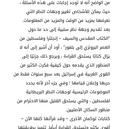
من الواضح أنه لا توجد إجابات على هذه الأسئلة ،
حيث يمكن للأشخاص تغيير وجهات النظر التي
نعرضها بمزيد من الوقت والمزيد من المعلومات.
بعد تقديم وجهة نظر سلبية إلى حد ما حول
“الكتاب المقدس والسيف – إنجلترا وفلسطين من
العصر البرونزي إلى بلفور” ، أود أن أشير إلى أنه لا
يزال كتابًا يستحق القراءة ، ويرجع ذلك جزئيًا إلى
المنظور الذي يقدمه حول كيفية فكرت الكثير من
القوى الغربية في إسرائيل بعد سبع سنوات فقط من
حربها وإعلان قيامها ؛ وفي جزء آخر لأنه يحدد
الموضوعات الرئيسية لوجهات النظر البريطانية
لفلسطين ، والتي يستحق القليل منها الاحترام من
منظور السكان الأصليين.
كتابات توكمان الأخرى – وقد قرأتها كلها الآن –
أقوى بكثير وتستحق القراءة أيضًا. تتميز بطريقتها