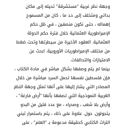
وجهة نظر غربية “مستشرقة” تحيله إلى مكان
بدائي ومتخلف إلى حد ما ، كان من المسموح
إهماله ، حتى نكون منصفين ، في ظل حكم
الإمبراطورية العثمانية خلال فترة حكم الدولة
العثمانية. العقود الأخيرة من سيطرتها وتحت ضغط
من مختلف الإمبراطوريات الأوروبية. ابحث عن
الامتيازات والتحالفات.
بينما لم يتم وصفها بشكل مباشر في مادة الكتاب ،
فإن فلسطين نفسها تحمل السرد مباشرة من خلال
المصادر التي يشار إليها على أنها تمثل وجهة النظر
الغربية النموذجية التي تصفها بأنها “أرض فارغة” ،
وأرض بلا شعب ، وصحراء ، مع عدد قليل من البدو
يتجولون. حول. علاوة على ذلك ، يتم باستمرار تبني
التراث الكتابي كحقيقة مدعومة بـ “العلم” ، على