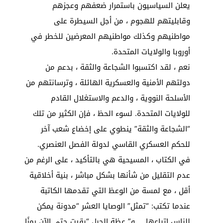
يعلن السياسيون باستمرار ضعفهم وعجزهم
وقابليتهم للهجوم ، من أجل السيطرة على
مواطنيهم وكذلك مواطنيهم المعرضين للخطر في
أوروبا والولايات المتحدة.
نعم ، لقد اكتسبوا الشجاعة والثقة ، بدعم من
دولتهم الأمنية والعسكرية الهائلة ، وترسانتهم من
الأسلحة النووية ، والدعم والاستغلال القادم
للولايات المتحدة. لسوء الحظ ، فإن الكثير من تلك
“الشجاعة والثقة” ينطوي على إخضاع شعب آخر
للحكم العسكري القاسي لدولة الفصل العنصري.
في الكتاب ، المسيحية هي بالتأكيد ، على الرغم من
عدم التقليل من شأنها بشكل مباشر ، بنية أخلاقية
أقل ، مع لمسة من الوعظ التي تقدمها الكاتبة
عندما تكتب: “تمثل” الوصايا العشر “مدونة يمكن
للناس اتباعها … و” عظة الجبل “بقيت حتى الآن رمزًا