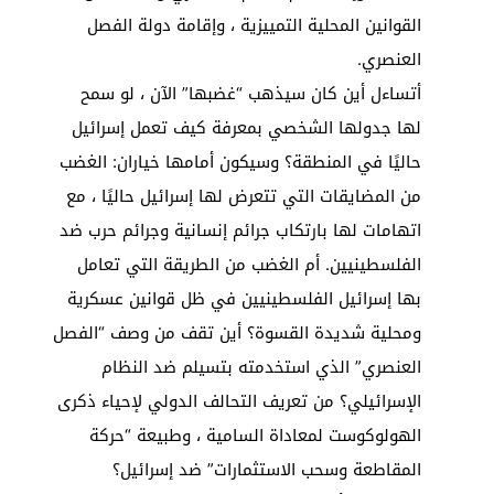
القوانين المحلية التمييزية ، وإقامة دولة الفصل
العنصري.
أتساءل أين كان سيذهب “غضبها” الآن ، لو سمح
لها جدولها الشخصي بمعرفة كيف تعمل إسرائيل
حاليًا في المنطقة؟ وسيكون أمامها خياران: الغضب
من المضايقات التي تتعرض لها إسرائيل حاليًا ، مع
اتهامات لها بارتكاب جرائم إنسانية وجرائم حرب ضد
الفلسطينيين. أم الغضب من الطريقة التي تعامل
بها إسرائيل الفلسطينيين في ظل قوانين عسكرية
ومحلية شديدة القسوة؟ أين تقف من وصف “الفصل
العنصري” الذي استخدمته بتسيلم ضد النظام
الإسرائيلي؟ من تعريف التحالف الدولي لإحياء ذكرى
الهولوكوست لمعاداة السامية ، وطبيعة “حركة
المقاطعة وسحب الاستثمارات” ضد إسرائيل؟