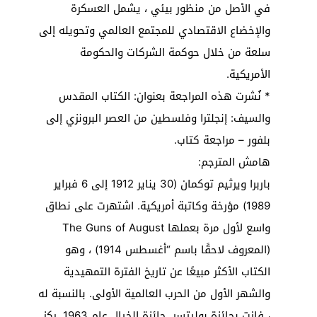
في الأصل من منظور بيئي ، يشمل العسكرة
والإخضاع الاقتصادي للمجتمع العالمي وتحويله إلى
سلعة من خلال حوكمة الشركات والحكومة
الأمريكية.
* نُشرت هذه المراجعة بعنوان: الكتاب المقدس
والسيف: إنجلترا وفلسطين من العصر البرونزي إلى
بلفور – مراجعة كتاب.
هامش المترجم:
باربرا ويرثيم توكمان (30 يناير 1912 إلى 6 فبراير
1989) مؤرخة وكاتبة أمريكية. اشتهرت على نطاق
واسع لأول مرة بعملها The Guns of August
(المعروف لاحقًا باسم “أغسطس 1914) ، وهو
الكتاب الأكثر مبيعًا عن تاريخ الفترة التمهيدية
والشهر الأول من الحرب العالمية الأولى. بالنسبة له
، فازت بجائزة بوليتسر. جائزة الخيال عام 1963. ركز