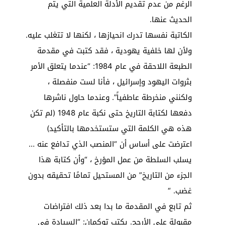
الرغم من عدم تقديم الأدلة العلمية التي يتم
الحديث عنها.
الكاتبة نفسها تدرك انحيازها ، لكنها لا تتغلب عليه.
ولأن لها خلفية يهودية ، فقد كتبت في مقدمة
الطبعة اللاحقة في عام 1984: “عندما يتعلق الأمر
بثروات اليهود وإسرائيل ، فأنا لست منفصلة ،
ولكنني منخرطة عاطفياً”. وعندما حاول ناشرها
دفعها لكتابة التاريخ حتى نكبة عام 1948 (لم تكن
هذه هي الكلمة التي ستستخدمها بالتأكيد)
اعترضت على أساس أن “المنصب الذي تدافع عنه …
يسلب السلطة من عمل المؤرخ ، “وأن كتابة هذا
الجزء من التاريخ” من المستحيل تمامًا تحقيقه بدون
غضب. “
ثم تابع في المقدمة ما بدا بعد ذلك افتراضات
مقبولة على الأرجح. يكتب توكمان: “السيادة في