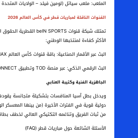
الملعب: ملعب سياتل (لومين فيلد – الولايات المتحدة ال
القنوات الناقلة لمباريات قطر في كأس العالم 2026
الأكثر كفاءة لمنتخبها الوطني:
البث عبر الأقمار الصناعية: باقة قنوات كأس العالم beIN SPORTS MAX، وقنوات الكأس إكسترا.
البث الرقمي الذكي: عبر منصة TOD وتطبيق beIN CONNECT لضمان المتابعة المباشرة عبر الهواتف والشاشات الذكية.
الجاهزية الفنية وكتيبة العنابي
ويدخل بطل آسيا المنافسات بتشكيلة متجانسة يقودها 
دولية قوية في الفترات الأخيرة (من بينها المعسكر ال
من ثبات الفريق وتناغمه التكتيكي العالي لخطف بطاقة ا
الأسئلة الشائعة حول مباريات قطر (FAQ)