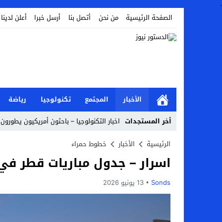
.
الصفحة الرئيسية
من نحن
أتصل بنا
أرسل خبرا
أعلن لدينا
الأخبار
المجتمع
تكنولوجيا
رياضة
أخر المستجدات
اخبار التكنولوجيا – باحثون أمريكيون يطورون 
أخبار الفن – ب الفن – إسعاد يونس: عادل إ
الرئيسية
الأخبار
خطوط حمراء
اسرار – جدول مباريات قطر في كأ
اراء و اقلام الدستور – بعد ست سنوات من انف
مال و اعمال – تراجع السندات الخليجية والم
Sonds
13 يونيو 2026
اخبار العرب – الكويت: وفاة عامل نتيجة عد
عالم الجريمة – بالصور: إسبانيا تلغي حالة ال