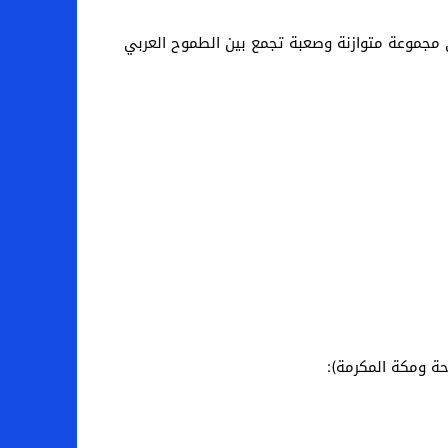
لاتحاد الدولي لكرة القدم (فيفا) عن تواجد منتخب قطر ضمن المجموعة الثانية ($Group\B$)، وهي مجموعة متوازنة وصعبة تجمع بين الطموح العربي
حة ومكة المكرمة):