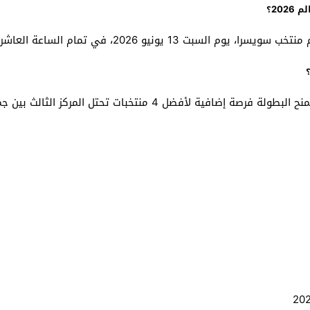
20؟
م الساعة العاشرة مساءً بتوقيت الدوحة ومكة المكرمة.
ج: يتأهل الفائز والوصيف مباشرة إلى دور الـ32. كما تمنح البطولة فر