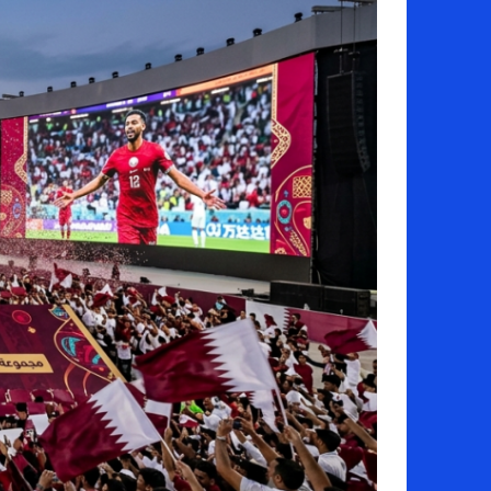
اخبار الرياضة – اليويفا يعقد اجتماعا طارئا
عالم الجريمة – ب الأمن والقضاء – في الصورة
عالم الجريمة – قُتل أربعة مهاجرين غير شرعيين
مال و اعمال – انكماش الاقتصاد السعودي ل