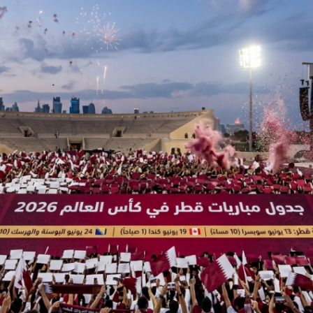
 لبحث خطة الفيفا لبيع حصة في كيان تجاري جديد
: إحباط عمليتين لتهريب مادة الكبتاجون إلى الخليج
 أثناء محاولتهم عبور القناة الإنجليزية باتجاه بريطانيا
لمرة الأولى منذ عامين ونصف