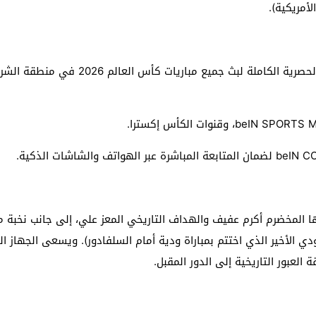
أمريكية).
تمتلك شبكة قنوات beIN SPORTS القطرية ال
المخضرم أكرم عفيف والهداف التاريخي المعز علي، إلى جانب نخبة من
ودي الأخير الذي اختتم بمباراة ودية أمام السلفادور). ويسعى الجهاز
لعبور التاريخية إلى الدور المقبل.