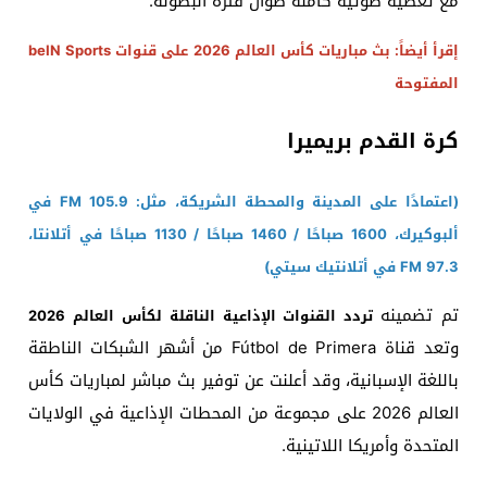
مع تغطية صوتية كاملة طوال فترة البطولة.
إقرأ أيضاً: بث مباريات كأس العالم 2026 على قنوات beIN Sports
المفتوحة
كرة القدم بريميرا
(اعتمادًا على المدينة والمحطة الشريكة، مثل: 105.9 FM في
ألبوكيرك، 1600 صباحًا / 1460 صباحًا / 1130 صباحًا في أتلانتا،
97.3 FM في أتلانتيك سيتي)
تم تضمينه
تردد القنوات الإذاعية الناقلة لكأس العالم 2026
وتعد قناة Fútbol de Primera من أشهر الشبكات الناطقة
باللغة الإسبانية، وقد أعلنت عن توفير بث مباشر لمباريات كأس
العالم 2026 على مجموعة من المحطات الإذاعية في الولايات
المتحدة وأمريكا اللاتينية.