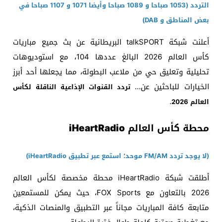
التردد (1053 صباحا و 1089 صباحا وأيضا 1071 و 1107 صباحا في
بعض المناطق و DAB)
أعلنت شبكة talkSPORT البريطانية عن بث جميع مباريات
كأس العالم 2026 البالغ عددها 104، مع استوديوهات
تحليلية وتعليق حي من ملاعب البطولة، مما يجعلها أحد أبرز
الخيارات للباحثين عن…
تردد القنوات الإذاعية الناقلة لكأس
.
العالم 2026
محطة كأس العالم iHeartRadio
(لا يوجد تردد FM/AM موحد؛ استمع عبر تطبيق iHeartRadio)
أطلقت شبكة iHeartRadio محطة مخصصة لكأس العالم
2026 بالتعاون مع FOX Sports، حيث يمكن للمستمعين
متابعة كافة المباريات مجاناً عبر التطبيق والمنصات الذكية،