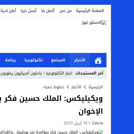
.
الصفحة الرئيسية
من نحن
أتصل بنا
أرسل خبرا
أعلن لدينا
الأخبار
المجتمع
تكنولوجيا
رياضة
أخر المستجدات
اخبار التكنولوجيا – باحثون أمريكيون يطورون 
أخبار الفن – ب الفن – إسعاد يونس: عادل إ
الرئيسية
الأخبار
خطوط حمراء
ويكيليكس: الملك حسين فكر بم
اراء و اقلام الدستور – بعد ست سنوات من انف
الإخوان
مال و اعمال – تراجع السندات الخليجية والم
اخبار العرب – الكويت: وفاة عامل نتيجة عد
Zakria
10 أبريل 2013
عالم الجريمة – بالصور: إسبانيا تلغي حالة ال