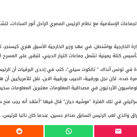
ماعات الإسلامية مع نظام الرئيس المصري الراحل أنور السادات، لتشتي
لوزارة الخارجية بواشنطن، في عهد وزير الخارجية الأسبق هنري كيسنجر
أسيس كتلة يمينية تشمل جماعات التيار الديني، لتبقى على المسرح ا
ة في تونس آنذاك ” تالكوت سيلي”، كتب في إحدى البرقيات أن الرئيس
 ضده. لكن نجل بورقيبة، الحبيب بورقيبة الابن، نقل للأمريكيين أن ه
لوماسيون الأردنيون في مصداقية المعلومات معتبرين المعلومات سخيف
ائيلي في تلك الفترة “موشيه ديان” قال فيها “أعتقد أنه يجب منح سكان
راق والذي لعب الرئيس السابق صدام حسين، عندما كان نائبا للرئيس، د