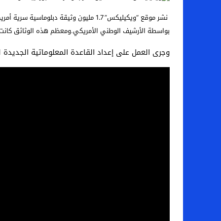
اخبار الرياضة – اليويفا يعقد اجتماعا طارئا
بواسطة الأرشيف الوطني الأمريكي.ومعظم هذه الوثائق كانت تح
عالم الجريمة – ب الأمن والقضاء – في الصورة
وجرى العمل على إعداد القاعدة المعلوماتية الجديدة
عالم الجريمة – قُتل أربعة مهاجرين غير شرعيين
مال و اعمال – انكماش الاقتصاد السعودي ل