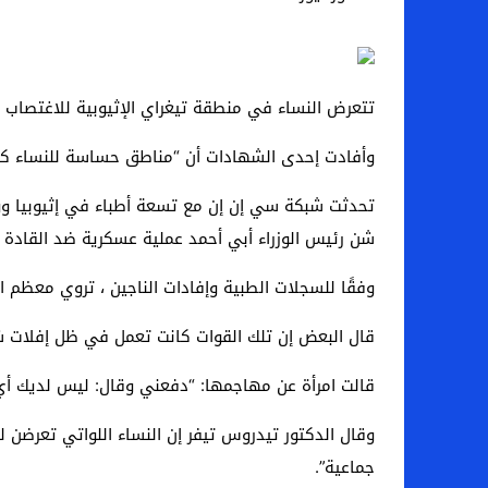
اخبار الرياضة – اليويفا يعقد اجتماعا طارئا
عالم الجريمة – ب الأمن والقضاء – في الصورة
تتعرض النساء في منطقة تيغراي الإثيوبية للاغتصاب الجماعي والتخد
عالم الجريمة – قُتل أربعة مهاجرين غير شرعيين
وأفادت إحدى الشهادات أن “مناطق حساسة للنساء كان
مال و اعمال – انكماش الاقتصاد السعودي ل
تحدثت شبكة سي إن إن مع تسعة أطباء في إثيوبيا وواح
شن رئيس الوزراء أبي أحمد عملية عسكرية ضد القادة 
وفقًا للسجلات الطبية وإفادات الناجين ، تروي معظم ا
قال البعض إن تلك القوات كانت تعمل في ظل إفلات ش
قالت امرأة عن مهاجمها: “دفعني وقال: ليس لديك أي ت
وقال الدكتور تيدروس تيفر إن النساء اللواتي تعرضن ل
جماعية”.