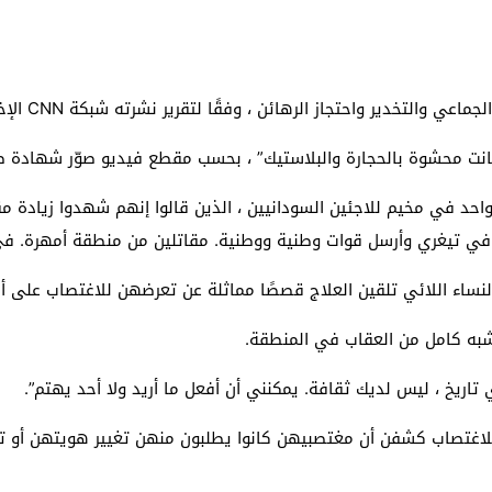
 لبحث خطة الفيفا لبيع حصة في كيان تجاري جديد
: إحباط عمليتين لتهريب مادة الكبتاجون إلى الخليج
ير واحتجاز الرهائن ، وفقًا لتقرير نشرته شبكة CNN الإخبارية الأمريكية.
 أثناء محاولتهم عبور القناة الإنجليزية باتجاه بريطانيا
ت محشوة بالحجارة والبلاستيك” ، بحسب مقطع فيديو صوّر شهادة طبي
لمرة الأولى منذ عامين ونصف
د في مخيم للاجئين السودانيين ، الذين قالوا إنهم شهدوا زيادة مق
في تيغري وأرسل قوات وطنية ووطنية. مقاتلين من منطقة أمهرة. في 
لنساء اللائي تلقين العلاج قصصًا مماثلة عن تعرضهن للاغتصاب على أيد
به كامل من العقاب في المنطقة.
اريخ ، ليس لديك ثقافة. يمكنني أن أفعل ما أريد ولا أحد يهتم”.
لاغتصاب كشفن أن مغتصبيهن كانوا يطلبون منهن تغيير هويتهن أو ترك أ