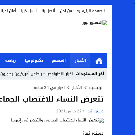
.
الصفحة الرئيسية
من نحن
أتصل بنا
أرسل خبرا
أعلن لدينا
الأخبار
المجتمع
تكنولوجيا
رياضة
أخر المستجدات
اخبار التكنولوجيا – باحثون أمريكيون يطورون 
أخبار الفن – ب الفن – إسعاد يونس: عادل إ
الرئيسية
الأخبار
أخبار في 24 ساعه
تتعرض النساء للاغتصاب الجماع
اراء و اقلام الدستور – بعد ست سنوات من انف
مال و اعمال – تراجع السندات الخليجية والم
دستور نيوز
22 مارس 2021
اخبار العرب – الكويت: وفاة عامل نتيجة عد
عالم الجريمة – بالصور: إسبانيا تلغي حالة ال
دستور نيوز