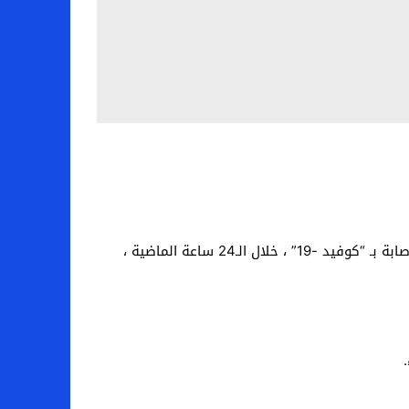
أعلنت وزارة الصحة الإيطالية ، اليوم السبت ، تسجيل 23832 حالة إصابة و 401 حالة وفاة جديدة بفيروس كورونا المسبب للإصابة بـ “كوفيد -19” ، خلال الـ24 ساعة الماضية ،