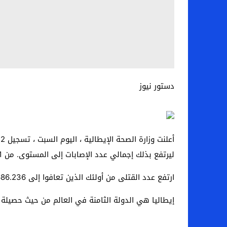
دستور نيوز
ليرتفع بذلك إجمالي عدد الإصابات إلى المستوى. من 3356331 حالة بينما بلغ عدد ضحايا الوباء في الدولة 104،642 شخص.
ارتفع عدد القتلى من أولئك الذين تعافوا إلى 2686.236 ، بعد الإبلاغ عن 14.598 حالة شفاء جديدة.
إيطاليا هي الدولة الثامنة في العالم من حيث حصيلة 