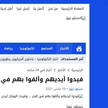
.
الصفحة الرئيسية
من نحن
أتصل بنا
أرسل خبرا
أعلن لدينا
الأخبار
المجتمع
تكنولوجيا
رياضة
أخر المستجدات
اخبار التكنولوجيا – باحثون أمريكيون يطورون 
أخبار الفن – ب الفن – إسعاد يونس: عادل إ
الرئيسية
الأخبار
أخبار في 24 ساعه
قيدوا أيديهم وألقوا بهم في ا
اراء و اقلام الدستور – بعد ست سنوات من انف
مال و اعمال – تراجع السندات الخليجية والم
دستور نيوز
19 مارس 2021
اخبار العرب – الكويت: وفاة عامل نتيجة عد
عالم الجريمة – بالصور: إسبانيا تلغي حالة ال
دستور نيوز