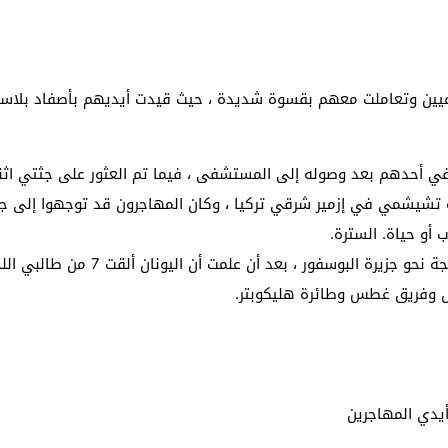
 لبحث خطة الفيفا لبيع حصة في كيان تجاري جديد
: إحباط عمليتين لتهريب مادة الكبتاجون إلى الخليج
لشرعيين وتعاملت معهم بقسوة شديدة ، حيث قيدت أيديهم بأصفاد بلاست
 أثناء محاولتهم عبور القناة الإنجليزية باتجاه بريطانيا
لمرة الأولى منذ عامين ونصف
ة تشيشمي في إزمير شرقي تركيا ، وكان المهاجرون قد توجهوا إلى جزي
 أو حياة. السترة.
أيدي المهاجرين