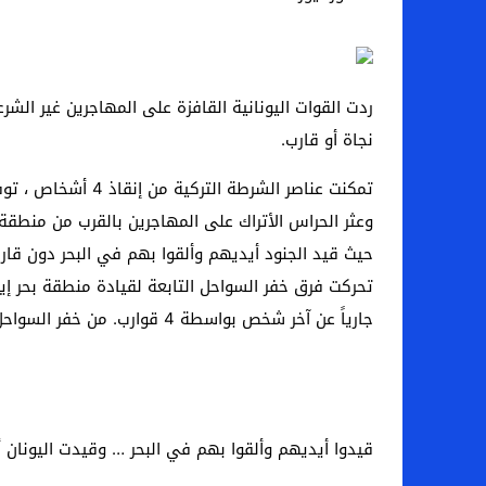
اخبار الرياضة – اليويفا يعقد اجتماعا طارئا
عالم الجريمة – ب الأمن والقضاء – في الصورة
ردت القوات اليونانية القافزة على المهاجرين غير ا
عالم الجريمة – قُتل أربعة مهاجرين غير شرعيين
نجاة أو قارب.
مال و اعمال – انكماش الاقتصاد السعودي ل
تمكنت عناصر الشرطة التركية من إنقاذ 4 أشخاص ، توفي أحدهم بعد وصوله إلى المستشفى ، فيما تم العثور على جثتي اثنين آخرين ، بحسب ما أوردته قناة “تي آر تي عربي”.
وعثر الحراس الأتراك على المهاجرين بالقرب من منطق
حيث قيد الجنود أيديهم وألقوا بهم في البحر دون قارب
جارياً عن آخر شخص بواسطة 4 قوارب. من خفر السواحل وفريق غطس وطائرة هليكوبتر.
قيدوا أيديهم وألقوا بهم في البحر … وقيدت اليونان 