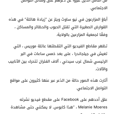
من الناس الذين عبروا عن ذعرهم على وسائل التواصل
الاجتماعي.
أبلغ المزارعون في نيو ساوث ويلز عن “زيادة هائلة” في هذه
القوارض الصغيرة التي تقتل الحبوب والحظائر والمساكن ،
وفقًا لجمعية المزارعين بالولاية.
تظهر مقاطع الفيديو التي التقطتها عائلة موريس ، التي
تعيش في جيلجاندرا ، على بعد خمس ساعات في البر
الرئيسي شمال غرب سيدني ، آلاف الفئران تتحرك بين الأنابيب
والآلات.
أثارت هذه الصور حالة من الذعر عبر عنها كثيرون على مواقع
التواصل الاجتماعي.
علق أحدهم على Facebook على مقطع فيديو نشرته
Melanie Moeres ، “هذا كابوس. لا يمكنني حتى مشاهدة