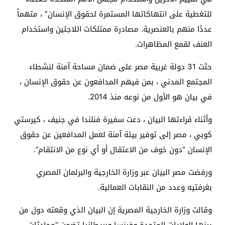
للتغطية على انتهاكاتها المستمرة لحقوق الإنسان” ، متهماً
عددًا منهم بالعنصرية. مصادرة ممتلكات اللاجئين واستخدام
العنف لقمع المظاهرات.
حثت 31 دولة غربية مصر على ضمان مساحة آمنة لنشطاء
المجتمع المدني ، بمن فيهم المدافعون عن حقوق الإنسان ،
في بيان هو الأول من نوعه منذ 2014.
وأثناء قراءتها البيان ، دعت سفيرة فنلندا في جنيف ، كيرستي
كوبي ، مصر إلى توفير بيئة آمنة لعمل المدافعين عن حقوق
الإنسان “دون خوف من الاعتقال أو أي نوع من الانتقام”.
ورفضت مصر البيان عبر وزارة الخارجية والبرلمان المصري
بغرفتيه وعدد من النقابات العمالية.
وقالت وزارة الخارجية المصرية إن البيان الذي وقعته دول من
بينها الولايات المتحدة وفرنسا وبريطانيا تضمن “محادثات