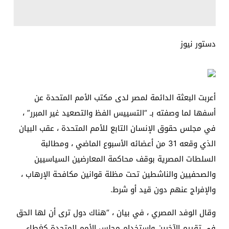
دستور نيوز
أعربت البعثة الدائمة لمصر لدى مكتب الأمم المتحدة عن
أسفها لما وصفته بـ “التسييس الفظ والتصعيد غير المبرر” ،
في مجلس حقوق الإنسان التابع للأمم المتحدة ، عقب البيان
الذي وقعه 31 من أعضائه الأسبوع الماضي ، ومطالبة
السلطات المصرية بوقف محاكمة المعارضين السياسيين
والصحفيين والناشطين تحت مظلة قوانين مكافحة الإرهاب ،
والإفراج عنهم دون قيد أو شرط.
وقال الوفد المصري ، في بيان ، “هناك دول ترى أن لها الحق
في تقييم الآخرين واستخدام مجلس الأمم المتحدة كغطاء