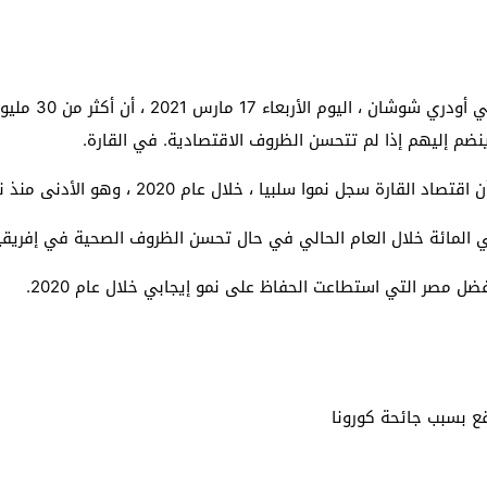
 لبحث خطة الفيفا لبيع حصة في كيان تجاري جديد
: إحباط عمليتين لتهريب مادة الكبتاجون إلى الخليج
كشفت مسئولة شما
 أثناء محاولتهم عبور القناة الإنجليزية باتجاه بريطانيا
لمرة الأولى منذ عامين ونصف
ضل مصر التي استطاعت الحفاظ على نمو إيجابي خلال عام 2020.