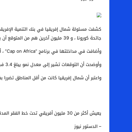
اخبار الرياضة – اليويفا يعقد اجتماعا طارئا
عالم الجريمة – ب الأمن والقضاء – في الصورة
عالم الجريمة – قُتل أربعة مهاجرين غير شرعيين
جائحة كورونا ، و 39 مليون آخرين هم من المتوقع أن ينضم إليهم إذا لم تتحسن الظروف الاقتصادية. في القارة.
مال و اعمال – انكماش الاقتصاد السعودي ل
وأضافت في مداخلتها في برنامج “Cap on Africa” ​​، أن اقتصاد القارة سجل نموا سلبيا ، خلال عام 2020 ، وهو الأدنى منذ نصف قرن ، في حدود -2.1٪.
وأوضحت أن التوقعات تشير إلى معدل نمو يبلغ 3.4 في المائة خلال العام الحالي في حال تحسن الظروف الصحية في إفريقيا.
واعتبر أن شمال إفريقيا كانت من أقل المناطق تضررا بف
يعيش أكثر من 30 مليون أفريقي تحت خط الفقر المدقع بسبب جائحة كورونا
– الدستور نيوز