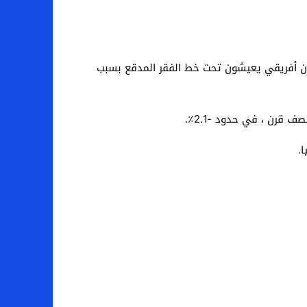
ل إفريقيا في بنك التنمية الإفريقي أودري شوشان ، اليوم الأربعاء 17 مارس 2021 ، أن أكثر من 30 مليون أفريقي يعيشون تحت خط الفقر المدقع بسبب