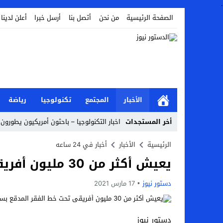
.
الصفحة الرئيسية
من نحن
أتصل بنا
أرسل خبرا
أعلن لدينا
الأخبار
المجتمع
تكنولوجيا
رياضة
أخر المستجدات
اخبار التكنولوجيا – باحثون أمريكيون يطورون 
أخبار الفن – ب الفن – إسعاد يونس: عادل إ
الرئيسية
الأخبار
أخبار في 24 ساعه
يعيش أكثر من 30 مليون أفريقي تحت خط الفقر المدقع بسبب جائحة كورونا
اراء و اقلام الدستور – بعد ست سنوات من انف
مال و اعمال – تراجع السندات الخليجية والم
دستور نيوز
17 مارس 2021
اخبار العرب – الكويت: وفاة عامل نتيجة عد
عالم الجريمة – بالصور: إسبانيا تلغي حالة ال
دستور نيوز